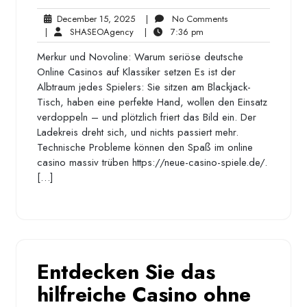
December
No
December 15, 2025
|
No Comments
SHASEOAgency
15,
7:36
Comments
|
SHASEOAgency
|
7:36 pm
2025
pm
Merkur und Novoline: Warum seriöse deutsche
Online Casinos auf Klassiker setzen Es ist der
Albtraum jedes Spielers: Sie sitzen am Blackjack-
Tisch, haben eine perfekte Hand, wollen den Einsatz
verdoppeln – und plötzlich friert das Bild ein. Der
Ladekreis dreht sich, und nichts passiert mehr.
Technische Probleme können den Spaß im online
casino massiv trüben https://neue-casino-spiele.de/.
[…]
Entdecken Sie das
hilfreiche Casino ohne