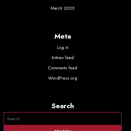
March 2025
Meta
Log in
Entries feed
Comments feed
WordPress.org
Search