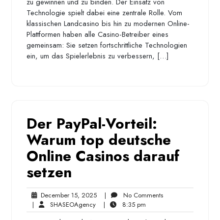
zu gewinnen und zu binden. Der Einsatz von
Technologie spielt dabei eine zentrale Rolle. Vom
klassischen Landcasino bis hin zu modernen Online-
Plattformen haben alle Casino-Betreiber eines
gemeinsam: Sie setzen fortschrittliche Technologien
ein, um das Spielerlebnis zu verbessern, […]
Der PayPal-Vorteil:
Warum top deutsche
Online Casinos darauf
setzen
December
No
December 15, 2025
|
No Comments
SHASEOAgency
15,
8:35
Comments
|
SHASEOAgency
|
8:35 pm
2025
pm