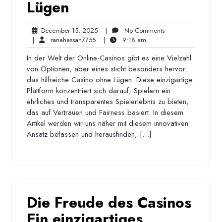
Lügen
December
No
December 15, 2025
|
No Comments
ranahassan7755
15,
9:18
Comments
|
ranahassan7755
|
9:18 am
2025
am
In der Welt der Online-Casinos gibt es eine Vielzahl
von Optionen, aber eines sticht besonders hervor:
das hilfreiche Casino ohne Lügen. Diese einzigartige
Plattform konzentriert sich darauf, Spielern ein
ehrliches und transparentes Spielerlebnis zu bieten,
das auf Vertrauen und Fairness basiert. In diesem
Artikel werden wir uns näher mit diesem innovativen
Ansatz befassen und herausfinden, […]
Die Freude des Casinos
Ein einzigartiges