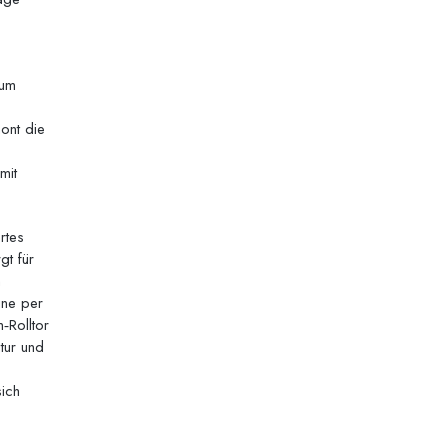
aum
ont die
mit
rtes
gt für
m
ine per
‑Rolltor
tur und
ich