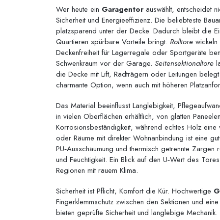
Wer heute ein
Garagentor
auswählt, entscheidet n
Sicherheit und Energieeffizienz. Die beliebteste Baua
platzsparend unter der Decke. Dadurch bleibt die Ein
Quartieren spürbare Vorteile bringt.
Rolltore
wickeln 
Deckenfreiheit für Lagerregale oder Sportgeräte ben
Schwenkraum vor der Garage.
Seitensektionaltore
l
die Decke mit Lift, Radträgern oder Leitungen belegt
charmante Option, wenn auch mit höheren Platzanfo
Das Material beeinflusst Langlebigkeit, Pflegeaufwa
in vielen Oberflächen erhältlich, von glatten Panee
Korrosionsbeständigkeit, während echtes Holz eine 
oder Räume mit direkter Wohnanbindung ist eine gu
PU‑Ausschäumung und thermisch getrennte Zargen r
und Feuchtigkeit. Ein Blick auf den U‑Wert des Tores
Regionen mit rauem Klima.
Sicherheit ist Pflicht, Komfort die Kür. Hochwertige
G
Fingerklemmschutz zwischen den Sektionen und ein
bieten geprüfte Sicherheit und langlebige Mechanik. 