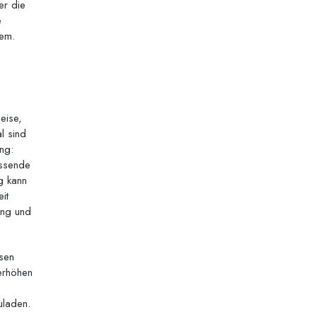
er die
e
tem.
eise,
l sind
ung:
assende
g kann
it
ung und
sen
 erhöhen
uladen.