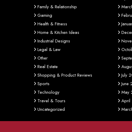
Family & Relationship
Marc
Gaming
Febr
Health & Fitness
Janu
Home & Kitchen Ideas
Dece
Industrial Designs
Nove
Legal & Law
Octo
Other
Sept
Real Estate
Augu
Shopping & Product Reviews
July 
Sports
June
Technology
May 
Travel & Tours
April
Uncategorized
Marc