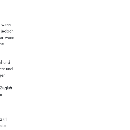
, wenn
 jedoch
der wenn
ine
il und
cht und
gen
ugluft
in
3241
bile