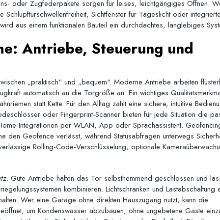
ns- oder Zugfederpakete sorgen für leises, leichtgängiges Öffnen. W
e Schlupftürschwellenfreiheit, Sichtfenster für Tageslicht oder integriert
o wird aus einem funktionalen Bauteil ein durchdachtes, langlebiges Sys
e: Antriebe, Steuerung und
ischen „praktisch“ und „bequem“. Moderne Antriebe arbeiten flüsterl
ugkraft automatisch an die Torgröße an. Ein wichtiges Qualitätsmerkma
riemen statt Kette. Für den Alltag zählt eine sichere, intuitive Bedien
eschlösser oder Fingerprint-Scanner bieten für jede Situation die p
t-Home‑Integrationen per WLAN, App oder Sprachassistent. Geofencin
e den Geofence verlässt, während Statusabfragen unterwegs Sicherhe
 zuverlässige Rolling-Code‑Verschlüsselung, optionale Kameraüberwach
tz
. Gute Antriebe halten das Tor selbsthemmend geschlossen und las
erriegelungssystemen kombinieren. Lichtschranken und Lastabschaltung
shalten. Wer eine Garage ohne direkten Hauszugang nutzt, kann die
it geöffnet, um Kondenswasser abzubauen, ohne ungebetene Gäste einz