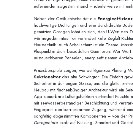
aufeinander abgestimmt sind – idealerweise mit einhe
Neben der Optik entscheidet die
Energieeffizienz
hochwertige Dichtungen und eine durchdachte Bode
genutzten Garagen lohnt es sich, den U‑Wert des Tor
wärmegedämmtes Tor verhindert kalte Zugluft Richt
Haustechnik. Auch Schallschutz ist ein Thema: Mass
Pluspunkt in dicht besiedelten Quartieren. Wer Wert a
austauschbaren Paneelen, energieeffizienten Antri
Praxisbeispiele zeigen, wie punktgenaue Planung Meh
Sektionaltor
das alte Schwingtor: Die Einfahrt gew
Sicherheit in der engen Gasse, und die glatte, anthr
Neubau mit flächenbündiger Architektur wird ein Seite
App steuerbare Lüftungsfunktion verhindert Feuchte n
mit seewasserbeständiger Beschichtung und verstärk
Fingerprint den barrierearmen Zugang, während eine 
sorgfältig abgestimmten Komponenten – von der Pro
Garagentore
exakt auf Nutzung, Standort und Gesta