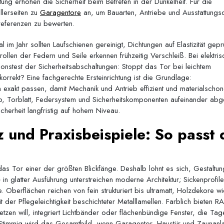
ung erhöhen die Sicherheit beim Betreten in der Dunkelheit. Für die
llerseiten zu
Garagentore
an, um Bauarten, Antriebe und Ausstattungsd
referenzen zu bewerten.
im Jahr sollten Laufschienen gereinigt, Dichtungen auf Elastizität gepr
ollen der Federn und Seile erkennen frühzeitig Verschleiß. Bei elektris
tionstest der Sicherheitsabschaltungen: Stoppt das Tor bei leichtem
orrekt? Eine fachgerechte Ersteinrichtung ist die Grundlage:
xakt passen, damit Mechanik und Antrieb effizient und materialscho­
ieb, Torblatt, Federsystem und Sicherheitskomponenten aufeinander abg
herheit langfristig auf hohem Niveau.
z und Praxisbeispiele: So passt 
as Tor einer der größten Blickfänge. Deshalb lohnt es sich, Gestaltun
e
in glatter Ausführung unterstreichen moderne Architektur; Sickenprofile
. Oberflächen reichen von fein strukturiert bis ultramatt, Holzdekore w
r Pflegeleichtigkeit beschichteter Metalllamellen. Farblich bieten R
en will, integriert Lichtbänder oder flächenbündige Fenster, die Tage
 Stimmig wird das Gesamtbild, wenn Garagentor, Haustür und Zaunanl