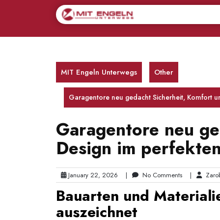
Skip
to
content
MIT Engeln Unterwegs
Other
Garagentore neu gedacht Sicherheit, Komfort 
Garagentore neu ge
Design im perfekte
January 22, 2026
|
No Comments
|
Zarob
Bauarten und Material
auszeichnet