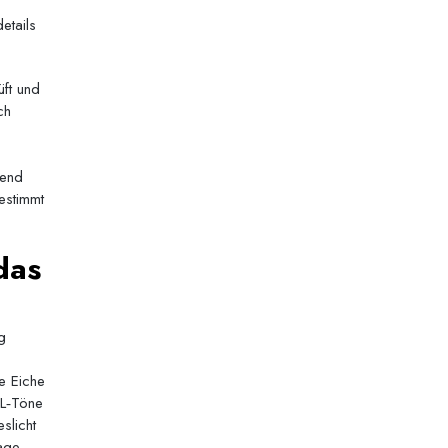
etails
üft und
ch
nend
estimmt
das
g
ie Eiche
AL‑Töne
slicht
age