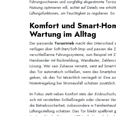
Führungsschienen und sorgfältig abgestimmte Torsio
Nutzung optimieren will, achtet auf Details wie erhöht
Lüftungsfunktionen, um Feuchtigkeit zu regulieren. S
Komfort und Smart-Hom
Wartung im Alltag
Der passende
Torantrieb
macht den Unterschied zw
verfügen über Soft-Start/Soft-Stop und passen die Z
verschleißarme Führungssysteme, zum Beispiel mit Zahn
Handsender mit Rückmeldung, Wandtaster, Zahlencod
Lösung. Wer sein Zuhause vernetzt, setzt auf Smar
das Tor automatisch schließen, wenn das Smartphon
geben, ob das Tor tatsächlich verriegelt ist. Eine
Notentriegelung bei Stromausfall schützen zusätzlich.
Im Fokus steht neben Komfort stets der
Einbruchschu
sich mit verstärkten Schließriegeln oder cleveren V
die Betriebssicherheit, insbesondere in Familienhau
Lüftungsstellung schätzen: Das Tor bleibt spaltbre