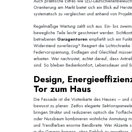
Auch praktische Extras wie LED‑Laufschienenbeleucht
Orientierung am Markt bietet sich ein Blick auf Herste
systematisch zu vergleichen und anhand von Projekt
Regelmäßige Wartung zahlt sich aus. Ein- bis zweimal 
bewegliche Teile leicht geschmiert werden. Sichtkontr
betriebenen
Garagentoren
empfiehlt sich ein Funk
Widerstand zuverlässig? Reagiert die Lichtschranke k
Federvorspannung, Endlagen und Gleichlauf müssen e
arbeiten. Wer nachrüstet, achtet darauf, dass Antr
sind. So bleiben Bedienkomfort, Lebensdauer und Sic
Design, Energieeffizien
Tor zum Haus
Die Fassade ist die Visitenkarte des Hauses – und d
bewusst zu planen. Zeitlos elegante
Sektionspaneel
bringen Struktur und reduzieren optisch die Torfläche
oder Nussbaum kombinieren wohnliche Anmutung mit de
und Trendfarben enorme Bandbreite. Wer Akzente setz
in die Garage bringen, ohne Einblick zu gewähren.