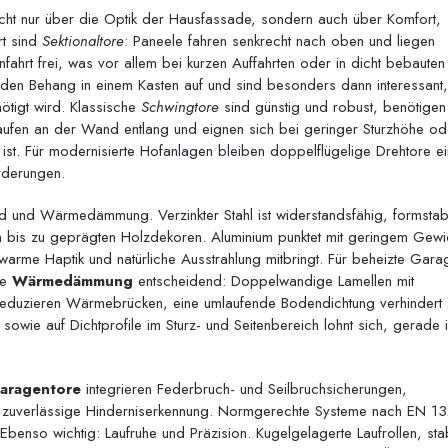
icht nur über die Optik der Hausfassade, sondern auch über Komfort,
rt sind
Sektionaltore
: Paneele fahren senkrecht nach oben und liegen
fahrt frei, was vor allem bei kurzen Auffahrten oder in dicht bebauten
den Behang in einem Kasten auf und sind besonders dann interessant
ötigt wird. Klassische
Schwingtore
sind günstig und robust, benötigen
aufen an der Wand entlang und eignen sich bei geringer Sturzhöhe o
 ist. Für modernisierte Hofanlagen bleiben doppel­flügelige Drehtore e
rderungen.
nd und Wärmedämmung. Verzinkter Stahl ist widerstandsfähig, formstab
len bis zu geprägten Holzdekoren. Aluminium punktet mit geringem Gewi
warme Haptik und natürliche Ausstrahlung mitbringt. Für beheizte Gara
te
Wärmedämmung
entscheidend: Doppelwandige Lamellen mit
eduzieren Wärmebrücken, eine umlaufende Bodendichtung verhindert Z
 sowie auf Dichtprofile im Sturz- und Seitenbereich lohnt sich, gerade 
aragentore
integrieren Federbruch- und Seilbruchsicherungen,
e zuverlässige Hinderniserkennung. Normgerechte Systeme nach EN 1
Ebenso wichtig: Laufruhe und Präzision. Kugelgelagerte Laufrollen, sta