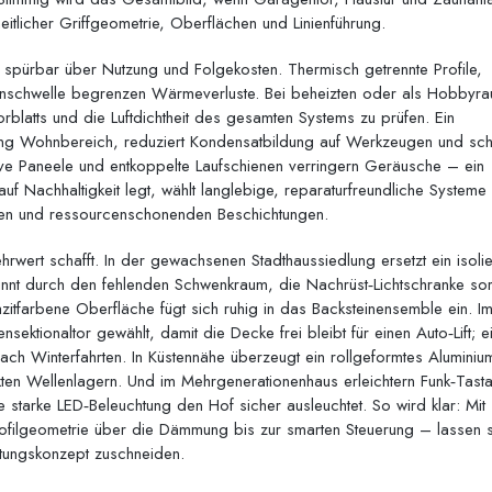
itlicher Griffgeometrie, Oberflächen und Linienführung.
spürbar über Nutzung und Folgekosten. Thermisch getrennte Profile,
nschwelle begrenzen Wärmeverluste. Bei beheizten oder als Hobbyr
blatts und die Luftdichtheit des gesamten Systems zu prüfen. Ein
ung Wohnbereich, reduziert Kondensatbildung auf Werkzeugen und sch
ive Paneele und entkoppelte Laufschienen verringern Geräusche – ein
uf Nachhaltigkeit legt, wählt langlebige, reparaturfreundliche Systeme 
eben und ressourcenschonenden Beschichtungen.
rwert schafft. In der gewachsenen Stadthaussiedlung ersetzt ein isolie
innt durch den fehlenden Schwenkraum, die Nachrüst‑Lichtschranke sor
azitfarbene Oberfläche fügt sich ruhig in das Backsteinensemble ein. I
nsektionaltor gewählt, damit die Decke frei bleibt für einen Auto‑Lift; e
ach Winterfahrten. In Küstennähe überzeugt ein rollgeformtes Aluminium
ten Wellenlagern. Und im Mehrgenerationenhaus erleichtern Funk‑Tasta
starke LED‑Beleuchtung den Hof sicher ausleuchtet. So wird klar: Mit
filgeometrie über die Dämmung bis zur smarten Steuerung – lassen s
ltungskonzept zuschneiden.