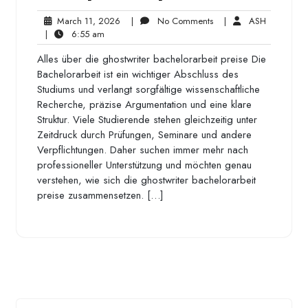
March
No
ASH
March 11, 2026
|
No Comments
|
ASH
6:55
11,
Comments
|
6:55 am
am
2026
Alles über die ghostwriter bachelorarbeit preise Die
Bachelorarbeit ist ein wichtiger Abschluss des
Studiums und verlangt sorgfältige wissenschaftliche
Recherche, präzise Argumentation und eine klare
Struktur. Viele Studierende stehen gleichzeitig unter
Zeitdruck durch Prüfungen, Seminare und andere
Verpflichtungen. Daher suchen immer mehr nach
professioneller Unterstützung und möchten genau
verstehen, wie sich die ghostwriter bachelorarbeit
preise zusammensetzen. […]