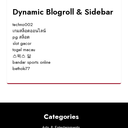
Dynamic Blogroll & Sidebar
techno002
เกมสล็อตออนไลน์
pg สล็อต
slot gacor
togel macau
스윅스 알
bandar sports online
bethoki77
Categories
Arts & Entertainments