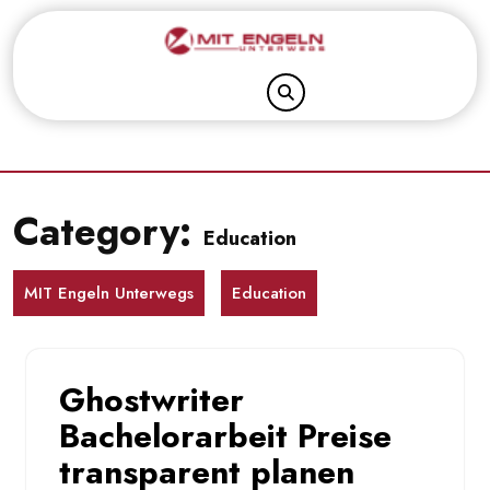
Skip
to
content
Category:
Education
MIT Engeln Unterwegs
Education
Ghostwriter
Bachelorarbeit Preise
transparent planen