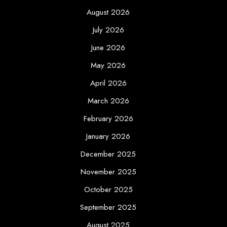
August 2026
July 2026
June 2026
May 2026
April 2026
March 2026
February 2026
January 2026
December 2025
November 2025
October 2025
September 2025
August 2025