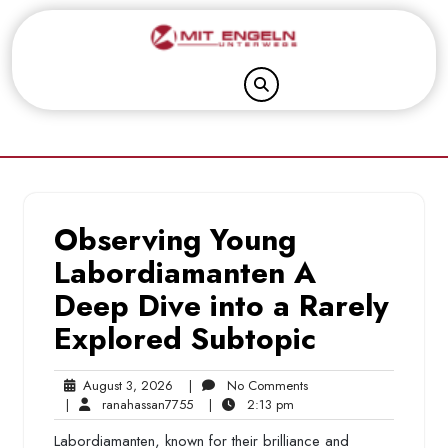
Skip
to
content
Observing Young
Labordiamanten A
Deep Dive into a Rarely
Explored Subtopic
August
No
August 3, 2026
|
No Comments
3,
ranahassan7755
2:13
Comments
|
ranahassan7755
|
2:13 pm
2026
pm
Labordiamanten, known for their brilliance and