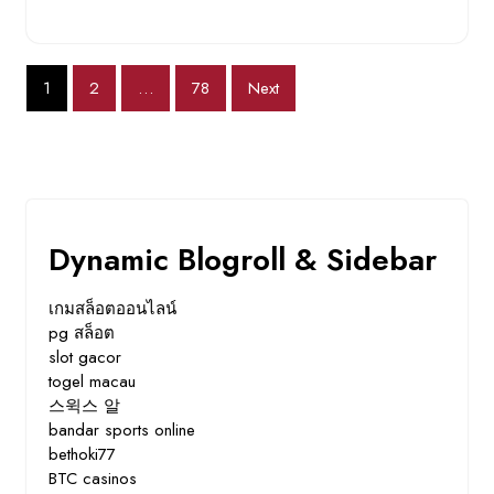
Posts
1
2
…
78
Next
pagination
Dynamic Blogroll & Sidebar
เกมสล็อตออนไลน์
pg สล็อต
slot gacor
togel macau
스윅스 알
bandar sports online
bethoki77
BTC casinos