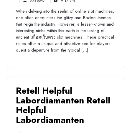
AkSeo47
1,
9:17
Comments
|
AkSeo47
|
9:17 am
2026
am
When delving into the realm of online slot machines,
one often encounters the glitzy and Bodoni themes
that reign the industry. However, a lesser-known and
interesting niche within this earth is the testing of
ancient สล็อตเว็บตรง slot machines. These practical
relics offer a unique and attractive see for players
quest a departure from the typical […]
Retell Helpful
Labordiamanten Retell
Helpful
Labordiamanten