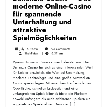
moderne Online-Casino
für spannende
Unterhaltung und
attraktive
Spielmöglichkeiten
July
No
July 15, 2026
|
No Comments
15,
ShahFaisal
6:37
Comments
|
ShahFaisal
|
6:37 am
2026
am
Warum Bananzia Casino immer beliebter wird Das
Bananzia Casino hat sich zu einer interessanten Wahl
für Spieler entwickelt, die Wert auf Unterhaltung,
moderne Technologie und eine große Auswahl an
Casinospielen legen. Mit einer benutzerfreundlichen
Oberfläche, schnellen Ladezeiten und einer
umfangreichen Spielbibliothek bietet die Plattform
sowohl Anfängern als auch erfahrenen Spielern ein
angenehmes Spielerlebnis. Dank der […]