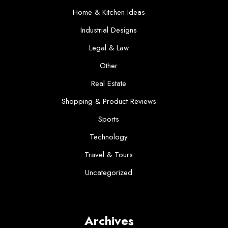
Home & Kitchen Ideas
Industrial Designs
Legal & Law
Other
Real Estate
Shopping & Product Reviews
Sports
Technology
Travel & Tours
Uncategorized
Archives