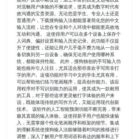
据用户反馈不断改进，加上丰富的自定义选项以及
对流畅用户体验的不懈追求，使其成为数字时代有
效沟通的宝贵资源。无论您是学生、专业人士还是
普通用户，下载搜狗输入法都能显著简化您的中文
输入流程，让您在专业和个人环境中都能更高效地
互动和沟通。 这使得用户可以在多个设备上保存个
人词典、偏好设置和输入历史记录。此功能不仅提
升了便捷性，还能让用户几乎毫不费力地从一台设
备切换到另一台设备，确保无论用户使用哪种系
统，都能保持性能。 此外，搜狗独创的手写输入功
能也格外引人注目，尤其适合那些喜欢手写而非打
字的用户。这项功能对学习中文的学生尤其有用，
可以帮助他们练习笔画顺序，提高创作能力。该应
用程序对手写识别能力的运用，使其成为一款耐用
的工具，对于那些追求更灵敏打字体验的用户来
说，既能体现传统的写作方式，又能运用现代创新
技术。 该软件的人工智能预测功能不断完善，带来
极其直观的输入体验。这使得新手用户也能快速输
入，无需掌握个性化笔画顺序和框架的细节。集成
的理解系统使搜狗输入法能够随着时间的推移进行
调整，深入了解用户常用词语和表达的频率和上下