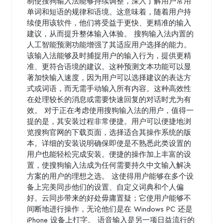
制使搜狗输入法能够持续调整，深入了解用户常用
单词和短语的规律和语境。这意味着，随着用户持
续使用该软件，他们将受益于更快、更精准的输入
建议，从而提升整体输入体验。 搜狗输入法内置的
人工智能预测功能增强了其适应用户选择的能力。
该输入法能够及时捕捉用户的输入行为，提供更精
准、更符合语境的建议。这种预测文本功能可以显
著加快输入速度，因为用户可以选择建议的表达方
式或词语，而无需手动输入所有内容。这种高效性
在处理较长的消息或需要快速回复的对话时尤为有
效。 对于正在考虑使用搜狗输入法的用户，值得一
提的是，其安装过程非常便捷。用户可以便捷地浏
览搜狗官网的下载页面，选择适合其操作系统的版
本。详细的安装说明确保即使是不熟悉此类设置的
用户也能轻松完成安装。便捷的操作加上丰富的设
置，使搜狗输入法成为任何需要持久中文输入解决
方案的用户的理想之选。 这使得用户能够在多个设
备上完美同步他们的设置、自定义词典和个人偏
好。云同步带来的好处毋庸置疑；它使用户能够不
间断地进行操作，无论他们是在 Windows PC 还是
iPhone 设备上打字。 语音输入是另一项日益流行的