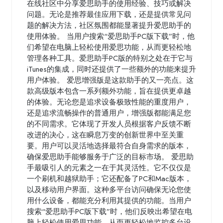
在线社区中分享爱思助手的使用经验、技巧或解决
问题。无论是推荐最佳应用下载，还是提供常见问
题的解决方法，社区氛围都能显著提升爱思助手的
使用体验。 当用户搜索“爱思助手PC版下载”时，他
们希望在电脑上轻松使用爱思功能，从而更轻松地
管理各种工具。爱思助手PC版的特别之处在于它与
iTunes的集成，同时还提供了一些额外的功能来提升
用户体验。 爱思增强版是这款助手的又一亮点。这
款高级版本包含一系列额外功能，旨在提供更卓越
的体验。无论您是追求设备极致性能的重度用户，
还是追求流畅操作的普通用户，增强版都能满足您
的不同需求。它体现了开发人员根据客户反馈不断
改进的决心，这在瞬息万变的创新世界中至关重
要。用户可以灵活地选择最符合自身需求的版本，
确保爱思助手能够服务于广泛的目标市场。 爱思助
手最吸引人的元素之一在于其灵活性。它不仅仅是
一个刷机和越狱助手；它还配备了PC和Mac版本，
以及移动用户界面。这种多平台访问确保无论您使
用什么设备，都能充分利用其提供的功能。当用户
搜索“爱思助手PC版下载”时，他们反映出希望在电
脑上轻松使用爱思功能，从而更轻松地监控多台设