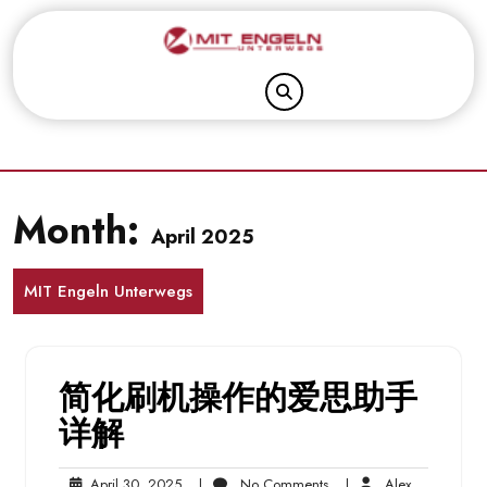
Skip
to
content
Month:
April 2025
MIT Engeln Unterwegs
简化刷机操作的爱思助手
详解
April
No
Alex
April 30, 2025
|
No Comments
|
Alex