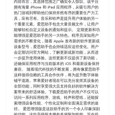
内容而言，其选择范围之广确实令人惊叹。该平台
拥有海量 iPhone 和 iPad 应用程序，从吸引用户的
热门游戏到帮助他们保持井然有序的重要生产力工
具，应有尽有。音乐和铃声是提升用户体验的另一
个重要元素。爱思助手包含大量音频文件，让用户
能够轻松自定义设备的通知和提示。 定期更新和功
能增强是爱思助手的另一大特色。程序员深知用户
需求的不断变化，随着 Apple 发布新的软件更新或
设备型号，爱思助手也会持续适应这些变化。用户
会定期访问官方网站，了解更新或新功能，从而进
一步提升使用体验。这些更新不仅提供了新功能，
还确保应用程序与当前版本的 iOS 和最新设备保持
兼容。 随着现代科技的不断发展，拥有像爱思助手
这样值得信赖的工具合作伙伴，将为提升数字体验
铺平道路。苹果爱好者现在可以充分发挥其设备的
全部功能，同时享受强大且支持良好的软件解决方
案带来的舒适体验。下载爱思助手的用户不仅可以
访问一系列应用程序、游戏、铃声和壁纸，还能探
索增强设备性能、个性化定制和全面满足需求的途
径。 爱思增强版是这款助手的另一个令人印象深刻
的功能。这款高级版本拥有多项附加性能，旨在提