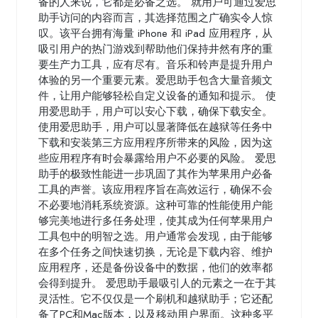
备的人来说，它都是必备之选。 就用户可通过爱思
助手访问的内容而言，其选择范围之广确实令人惊
叹。该平台拥有海量 iPhone 和 iPad 应用程序，从
吸引用户的热门游戏到帮助他们保持井然有序的重
要生产力工具，应有尽有。音乐和铃声是提升用户
体验的另一个重要元素。爱思助手包含大量音频文
件，让用户能够轻松自定义设备的通知和提示。 使
用爱思助手，用户可以安心下载，确保下载安全。
使用爱思助手，用户可以显著降低在越狱等任务中
下载和安装第三方应用程序所带来的风险，因为这
些应用程序有时会暴露给用户不必要的风险。 爱思
助手的极致性能进一步巩固了其作为苹果用户必备
工具的声誉。该应用程序旨在高效运行，确保不会
不必要地消耗系统资源。这种可靠的性能使用户能
够完美地进行多任务处理，使其成为任何苹果用户
工具包中的明智之选。用户通常会发现，由于能够
在多个任务之间快速切换，无论是下载内容、维护
应用程序，还是备份设备中的数据，他们的效率都
会得到提升。 爱思助手最吸引人的元素之一在于其
灵活性。它不仅仅是一个刷机和越狱助手；它还配
备了PC和Mac版本，以及移动用户界面。这种多平