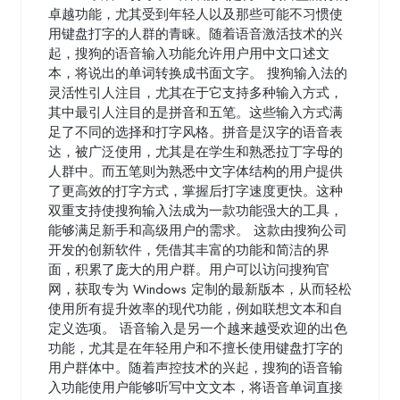
卓越功能，尤其受到年轻人以及那些可能不习惯使
用键盘打字的人群的青睐。随着语音激活技术的兴
起，搜狗的语音输入功能允许用户用中文口述文
本，将说出的单词转换成书面文字。 搜狗输入法的
灵活性引人注目，尤其在于它支持多种输入方式，
其中最引人注目的是拼音和五笔。这些输入方式满
足了不同的选择和打字风格。拼音是汉字的语音表
达，被广泛使用，尤其是在学生和熟悉拉丁字母的
人群中。而五笔则为熟悉中文字体结构的用户提供
了更高效的打字方式，掌握后打字速度更快。这种
双重支持使搜狗输入法成为一款功能强大的工具，
能够满足新手和高级用户的需求。 这款由搜狗公司
开发的创新软件，凭借其丰富的功能和简洁的界
面，积累了庞大的用户群。用户可以访问搜狗官
网，获取专为 Windows 定制的最新版本，从而轻松
使用所有提升效率的现代功能，例如联想文本和自
定义选项。 语音输入是另一个越来越受欢迎的出色
功能，尤其是在年轻用户和不擅长使用键盘打字的
用户群体中。随着声控技术的兴起，搜狗的语音输
入功能使用户能够听写中文文本，将语音单词直接