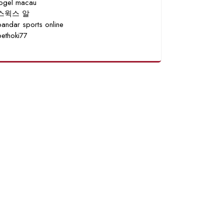
togel macau
스윅스 알
bandar sports online
bethoki77