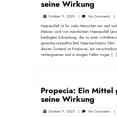
seine Wirkung
October
No
October 11, 2025
|
No Comments
|
11,
Com
Haarausfall ist für viele Menschen ein weit v
2025
Männer sind von männlichem Haarausfall (andr
bedingten Erkrankung, die zu einer schrittwe
generika-rezeptfrei.html Haarwachstums führ
diesen Zustand ist Propecia, ein verschreibu
verlangsamen und in einigen Fällen sogar […
Propecia: Ein Mittel
seine Wirkung
October
No
October 11, 2025
|
No Comments
|
11,
Com