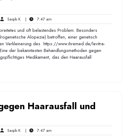
Saqib
7:47
Saqib K
|
7:47 am
ments
K
am
erbreitetes und oft belastendes Problem. Besonders
ogenetische Alopezie) betroffen, einer genetisch
isen Verkleinerung des https://www.ihremed.de/levitra-
t. Eine der bekanntesten Behandlungsmethoden gegen
ngspflichtiges Medikament, das den Haarausfall
]
 gegen Haarausfall und
Saqib
7:47
Saqib K
|
7:47 am
ments
K
am