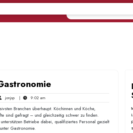
 Gastronomie
jonjsp
9:02
jonjsp
|
9:02 am
ents
am
sivsten Branchen überhaupt. Köchinnen und Köche,
fte sind gefragt – und gleichzeitig schwer zu finden.
terstützen Betriebe dabei, qualifiziertes Personal gezielt
hunter Gastronomie.