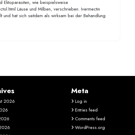
d Ektoparasiten, wie beispielsweise
tol.html Läuse und Milben, verschrieben. Ivermectin
lt und hat sich seitdem als wirksam bei der Behandlung
ives
Meta
st 2026
Log in
2026
Entries feed
 2026
Comments feed
2026
WordPress.org