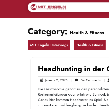
Skip
to
content
Category:
Health & Fitness
MIT Engeln Unterwegs
Health & Fitness
Headhunting in der
January
No
January 2, 2026
|
No Comments
|
2,
Comm
Die Gastronomie gehört zu den personalinten
2026
Restaurantleitungen oder erfahrene Servicekrä
Genau hier kommen Headhunter ins Spiel. Sie un
zu rekrutieren und langfristig zu binden Head