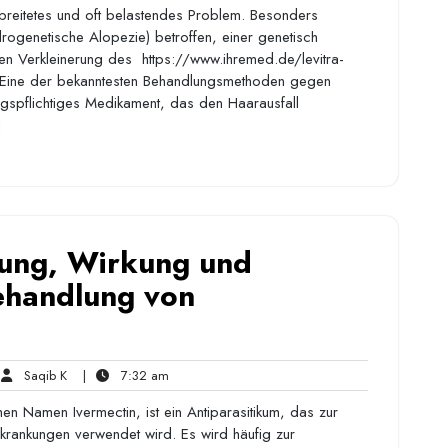
erbreitetes und oft belastendes Problem. Besonders
ogenetische Alopezie) betroffen, einer genetisch
isen Verkleinerung des https://www.ihremed.de/levitra-
t. Eine der bekanntesten Behandlungsmethoden gegen
ngspflichtiges Medikament, das den Haarausfall
]
ung, Wirkung und
Behandlung von
Saqib
7:32
Saqib K
|
7:32 am
ments
K
am
en Namen Ivermectin, ist ein Antiparasitikum, das zur
krankungen verwendet wird. Es wird häufig zur