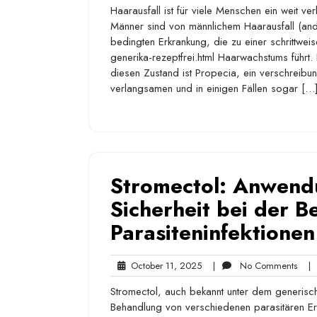
Haarausfall ist für viele Menschen ein weit v
2025
Männer sind von männlichem Haarausfall (andr
bedingten Erkrankung, die zu einer schrittwe
generika-rezeptfrei.html Haarwachstums führ
diesen Zustand ist Propecia, ein verschreibu
verlangsamen und in einigen Fällen sogar […
Stromectol: Anwend
Sicherheit bei der 
Parasiteninfektionen
October
No
October 11, 2025
|
No Comments
|
11,
Com
Stromectol, auch bekannt unter dem generisch
2025
Behandlung von verschiedenen parasitären Er