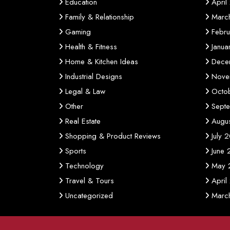
Education
April
Family & Relationship
Marc
Gaming
Febr
Health & Fitness
Janu
Home & Kitchen Ideas
Dece
Industrial Designs
Nove
Legal & Law
Octo
Other
Sept
Real Estate
Augu
Shopping & Product Reviews
July 
Sports
June
Technology
May 
Travel & Tours
April
Uncategorized
Marc