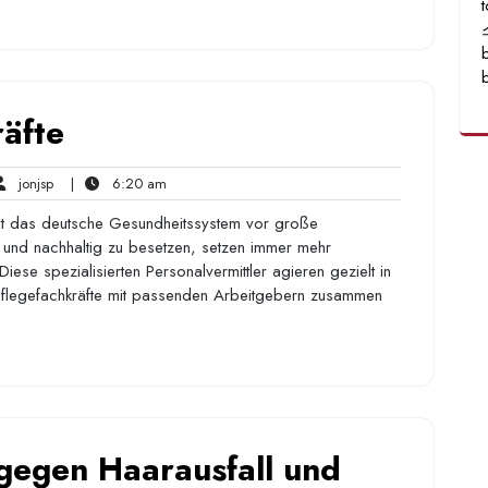
äfte
jonjsp
6:20
jonjsp
|
6:20 am
ents
am
ellt das deutsche Gesundheitssystem vor große
 und nachhaltig zu besetzen, setzen immer mehr
Diese spezialisierten Personalvermittler agieren gezielt in
Pflegefachkräfte mit passenden Arbeitgebern zusammen
 gegen Haarausfall und