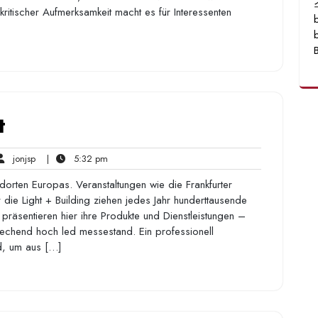
ritischer Aufmerksamkeit macht es für Interessenten
t
jonjsp
5:32
jonjsp
|
5:32 pm
ents
pm
dorten Europas. Veranstaltungen wie die Frankfurter
die Light + Building ziehen jedes Jahr hunderttausende
präsentieren hier ihre Produkte und Dienstleistungen –
echend hoch led messestand. Ein professionell
nd, um aus […]