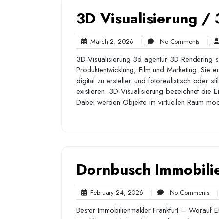
3D Visualisierung /
March
No
March 2, 2026
|
No Comments
|
2,
Comme
3D-Visualisierung 3d agentur 3D-Rendering si
2026
Produktentwicklung, Film und Marketing. Sie 
digital zu erstellen und fotorealistisch oder st
existieren. 3D-Visualisierung bezeichnet die E
Dabei werden Objekte im virtuellen Raum mode
Dornbusch Immobili
February
No
February 24, 2026
|
No Comments
|
24,
Co
Bester Immobilienmakler Frankfurt – Worauf Ei
2026