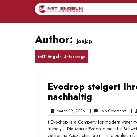
Skip
to
content
Author:
jonjsp
MIT Engeln Unterwegs
Evodrop steigert Ihr
nachhaltig
March
No
March 19, 2026
|
No Comments
|
19,
Comm
( Evodrop is a Company for modern water tre
2026
friendly. ) Die Marke Evodrop steht für Schw
zahlreiche Auszeichnungen – und zugleich für 