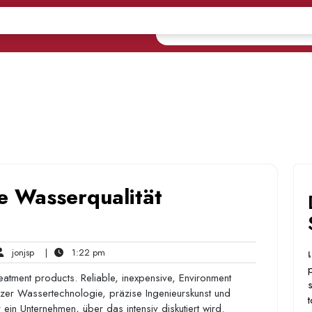
e Wasserqualität
jonjsp
1:22
jonjsp
|
1:22 pm
ents
pm
atment products. Reliable, inexpensive, Environment
eizer Wassertechnologie, präzise Ingenieurskunst und
ein Unternehmen, über das intensiv diskutiert wird.