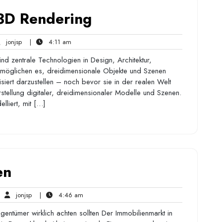
 3D Rendering
jonjsp
4:11
jonjsp
|
4:11 am
nts
am
nd zentrale Technologien in Design, Architektur,
ermöglichen es, dreidimensionale Objekte und Szenen
ilisiert darzustellen – noch bevor sie in der realen Welt
rstellung digitaler, dreidimensionaler Modelle und Szenen.
lliert, mit […]
en
jonjsp
4:46
jonjsp
|
4:46 am
mments
am
gentümer wirklich achten sollten Der Immobilienmarkt in