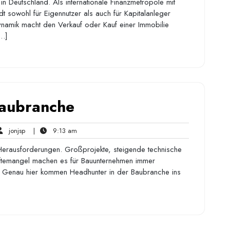
in Deutschland. Als internationale Finanzmetropole mit
t sowohl für Eigennutzer als auch für Kapitalanleger
ynamik macht den Verkauf oder Kauf einer Immobilie
[…]
Baubranche
jonjsp
9:13
jonjsp
|
9:13 am
ents
am
 Herausforderungen. Großprojekte, steigende technische
ftemangel machen es für Bauunternehmen immer
den. Genau hier kommen Headhunter in der Baubranche ins