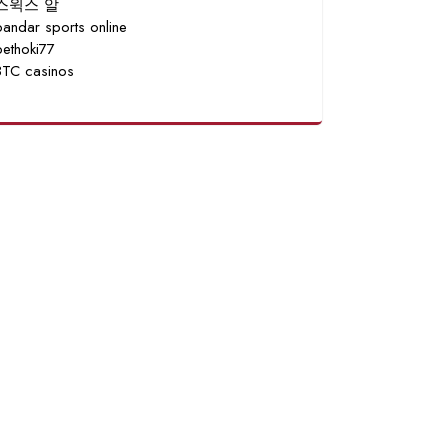
스윅스 알
bandar sports online
bethoki77
BTC casinos