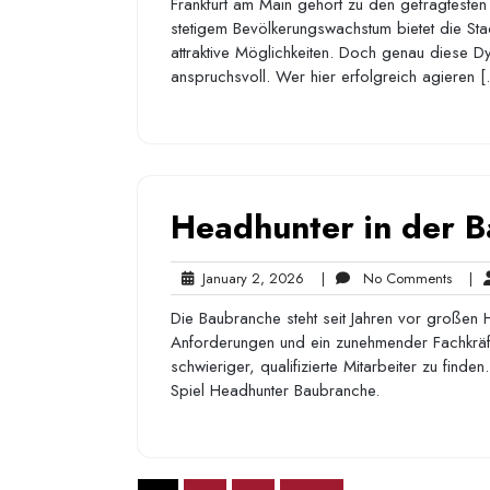
Frankfurt am Main gehört zu den gefragtesten 
stetigem Bevölkerungswachstum bietet die Stad
attraktive Möglichkeiten. Doch genau diese D
anspruchsvoll. Wer hier erfolgreich agieren 
Headhunter in der 
January
No
January 2, 2026
|
No Comments
|
2,
Comm
Die Baubranche steht seit Jahren vor großen
2026
Anforderungen und ein zunehmender Fachkrä
schwieriger, qualifizierte Mitarbeiter zu fin
Spiel Headhunter Baubranche.