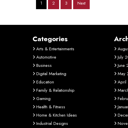
Posts
1
2
3
Next
pagination
Categories
Arch
Arts & Entertainments
Augu
Automotive
July 
Business
June
Digital Marketing
May 
Education
April
Family & Relationship
Marc
Gaming
Febr
Health & Fitness
Janu
Home & Kitchen Ideas
Dece
Industrial Designs
Nove