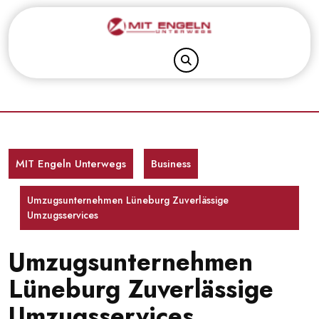
Skip
to
content
MIT Engeln Unterwegs
Business
Umzugsunternehmen Lüneburg Zuverlässige
Umzugsservices
Umzugsunternehmen
Lüneburg Zuverlässige
Umzugsservices