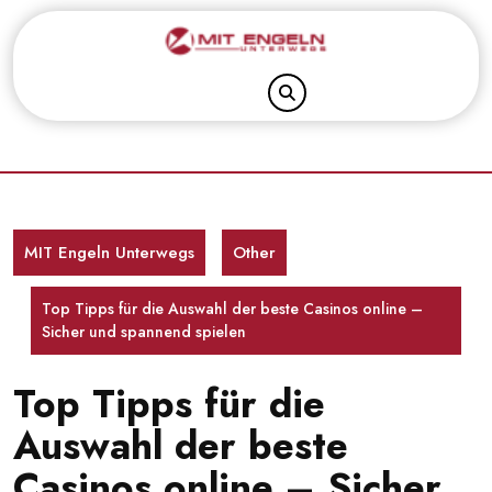
Skip
to
content
MIT Engeln Unterwegs
Other
Top Tipps für die Auswahl der beste Casinos online –
Sicher und spannend spielen
Top Tipps für die
Auswahl der beste
Casinos online – Sicher