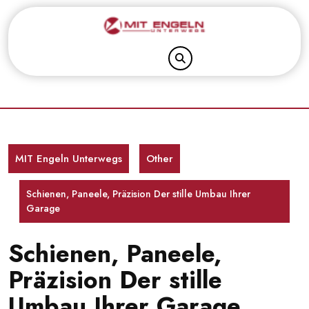
Skip
to
content
MIT Engeln Unterwegs
Other
Schienen, Paneele, Präzision Der stille Umbau Ihrer
Garage
Schienen, Paneele,
Präzision Der stille
Umbau Ihrer Garage