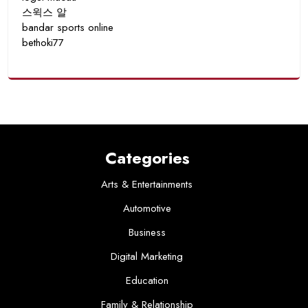
스윅스 알
bandar sports online
bethoki77
Categories
Arts & Entertainments
Automotive
Business
Digital Marketing
Education
Family & Relationship