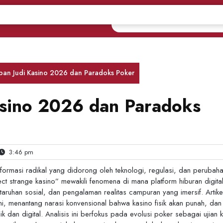
an Judi Kasino 2026 dan Paradoks Poker
sino 2026 dan Paradoks
3:46 pm
nsformasi radikal yang didorong oleh teknologi, regulasi, dan perubah
ct strange kasino” mewakili fenomena di mana platform hiburan digital
ruhan sosial, dan pengalaman realitas campuran yang imersif. Artikel
, menantang narasi konvensional bahwa kasino fisik akan punah, dan
k dan digital. Analisis ini berfokus pada evolusi poker sebagai ujian 