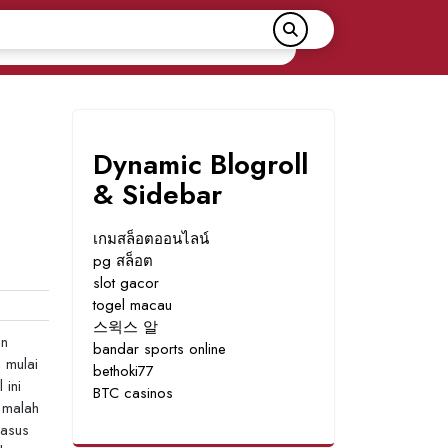
Dynamic Blogroll
& Sidebar
เกมสล็อตออนไลน์
pg สล็อต
slot gacor
togel macau
스윅스 알
an
bandar sports online
 mulai
bethoki77
 ini
BTC casinos
 malah
kasus