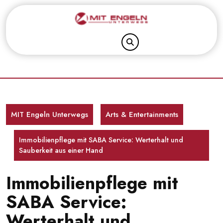
Skip
to
content
MIT Engeln Unterwegs
Arts & Entertainments
Immobilienpflege mit SABA Service: Werterhalt und
Sauberkeit aus einer Hand
Immobilienpflege mit
SABA Service:
Werterhalt und