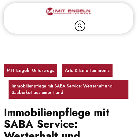
Skip
to
content
MIT Engeln Unterwegs
Arts & Entertainments
Immobilienpflege mit SABA Service: Werterhalt und
Sauberkeit aus einer Hand
Immobilienpflege mit
SABA Service:
Werterhalt und