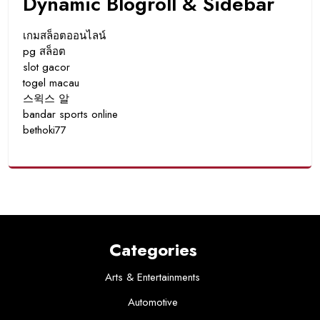
Dynamic Blogroll & Sidebar
เกมสล็อตออนไลน์
pg สล็อต
slot gacor
togel macau
스윅스 알
bandar sports online
bethoki77
Categories
Arts & Entertainments
Automotive