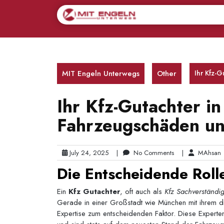
Skip
to
content
MIT Engeln Unterwegs
Other
Ihr Kfz-
Ihr Kfz-Gutachter i
Fahrzeugschäden un
July 24, 2025
|
No Comments
|
MAhsan
Die Entscheidende Roll
Ein
Kfz Gutachter
, oft auch als
Kfz Sachverständi
Gerade in einer Großstadt wie München mit ihrem d
Expertise zum entscheidenden Faktor. Diese Experten