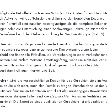
ftigt viele Betroffene nach einem Schaden. Die Kosten für ein Gutacht
nach Aufwand, Art des Schadens und Umfang der benötigten Expertise.
n Parkunfall sind natürlich kostengünstiger als die komplexe Rekonstr
eugen oder die Untersuchung eines hochwertigen Fahrzeugs mit modern
 Zeitaufwand und der Gebührenordnung für Sachverständige (GebüS).
sten
sind in der Regel eine lohnende Investition. Ein fachkundig erstellt
 Schadensersatz oder eine angemessene Kaufpreisminderung beim
hebliche finanzielle Einbußen, da Versicherungen oder Verkäufer tend
achten sind zudem meistens erstattungsfähig, wenn Sie nicht der Veru
er
kann Ihnen hierüber genau Auskunft geben. Ein klares Gutachten
part damit oft auch Nerven und Zeit.
nchen
wird die voraussichtlichen Kosten für das Gutachten stets im Vo
euen Sie sich nicht, nach den Details zu fragen. Entscheidend ist der 
hützt vor finanziellen Nachteilen und dient als unabhängiges Beweismitt
 oder strittigen Fällen sind die
kfz gutachten kosten
im Verhältnis zu
 minimal. Die Expertise eines qualifizierten Gutachters ist unbezahlbar,
eht.