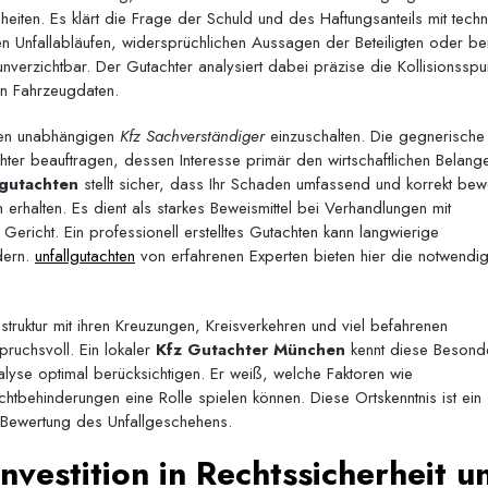
en. Es klärt die Frage der Schuld und des Haftungsanteils mit techn
n Unfallabläufen, widersprüchlichen Aussagen der Beteiligten oder be
verzichtbar. Der Gutachter analysiert dabei präzise die Kollisionsspu
en Fahrzeugdaten.
inen unabhängigen
Kfz Sachverständiger
einzuschalten. Die gegnerische
hter beauftragen, dessen Interesse primär den wirtschaftlichen Belang
lgutachten
stellt sicher, dass Ihr Schaden umfassend und korrekt bew
erhalten. Es dient als starkes Beweismittel bei Verhandlungen mit
Gericht. Ein professionell erstelltes Gutachten kann langwierige
dern.
unfallgutachten
von erfahrenen Experten bieten hier die notwendi
ruktur mit ihren Kreuzungen, Kreisverkehren und viel befahrenen
spruchsvoll. Ein lokaler
Kfz Gutachter München
kennt diese Besonde
lyse optimal berücksichtigen. Er weiß, welche Faktoren wie
htbehinderungen eine Rolle spielen können. Diese Ortskenntnis ist ein
he Bewertung des Unfallgeschehens.
nvestition in Rechtssicherheit u