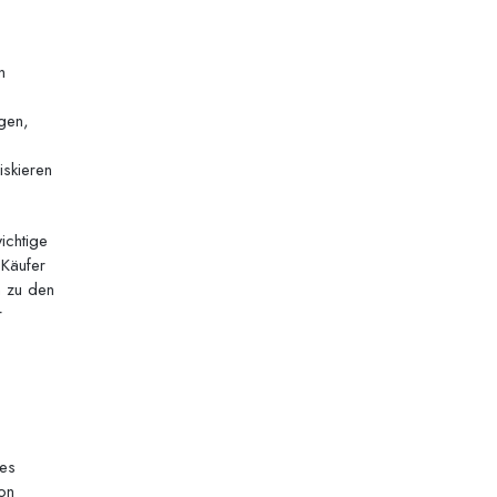
n
gen,
iskieren
ichtige
 Käufer
h zu den
r
ses
on