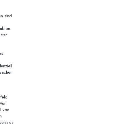
en sind
uktion
ster
es
enziell
rsacher
rfeld
Wert
el von
m
 wenn es