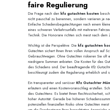
faire Regulierung
Die Frage nach den
kfz gutachten kosten
beschä
nicht pauschal zu benennen, sondern variieren je 
Einfache Schadensbegutachtungen nach einem kleinere
eines schweren Verkehrsunfalls mit mehreren Fahrz
Technik. Die Honorare richten sich meist nach dem
Wichtig ist die Perspektive: Die
kfz gutachten ko
Gutachten sichert Ihnen Ihren vollen Anspruch auf
Gebrauchtwagen. Ohne Gutachten riskieren Sie oft er
niedrigere Summen anbieten. Die Kosten für das Gut
des Schadens sind. Der beauftragende
Kfz Gutacht
beschleunigt zudem die Regulierung erheblich und s
Ein transparenter und seriöser
Kfz Gutachter Mü
erläutern und einen Kostenvoranschlag erstellen. Sch
des Gutachtens: Es bietet Ihnen Rechtssicherheit, sc
hoher Autorität. Gerade bei höheren Schadenssummen
potenziellen finanziellen Risiko ohne Gutachten meist
um die Durchsetzung Ihrer berechtigten Ansprüche g