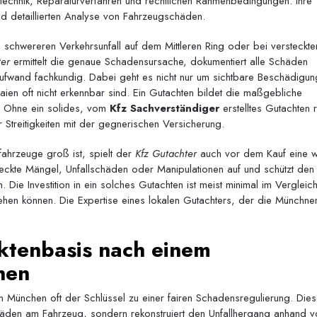
technik, Reparaturverfahren und rechtlichen Rahmenbedingungen. Ihre
nd detaillierten Analyse von Fahrzeugschäden.
 schwereren Verkehrsunfall auf dem Mittleren Ring oder bei versteckte
ter
ermittelt die genaue Schadensursache, dokumentiert alle Schäden
ufwand fachkundig. Dabei geht es nicht nur um sichtbare Beschädigun
ien oft nicht erkennbar sind. Ein Gutachten bildet die maßgebliche
g. Ohne ein solides, vom
Kfz Sachverständiger
erstelltes Gutachten r
 Streitigkeiten mit der gegnerischen Versicherung.
ahrzeuge groß ist, spielt der
Kfz Gutachter
auch vor dem Kauf eine w
eckte Mängel, Unfallschäden oder Manipulationen auf und schützt den
 Die Investition in ein solches Gutachten ist meist minimal im Vergleic
ehen können. Die Expertise eines lokalen Gutachters, der die Münchne
aktenbasis nach einem
hen
in München oft der Schlüssel zu einer fairen Schadensregulierung. Die
chäden am Fahrzeug, sondern rekonstruiert den Unfallhergang anhand v