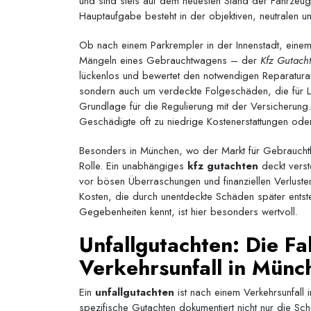
und sind stets auf dem neuesten Stand der Fahrzeug
Hauptaufgabe besteht in der objektiven, neutralen u
Ob nach einem Parkrempler in der Innenstadt, einem
Mängeln eines Gebrauchtwagens – der
Kfz Gutach
lückenlos und bewertet den notwendigen Reparatura
sondern auch um verdeckte Folgeschäden, die für La
Grundlage für die Regulierung mit der Versicherun
Geschädigte oft zu niedrige Kostenerstattungen oder
Besonders in München, wo der Markt für Gebrauchtf
Rolle. Ein unabhängiges
kfz gutachten
deckt verst
vor bösen Überraschungen und finanziellen Verlusten.
Kosten, die durch unentdeckte Schäden später entst
Gegebenheiten kennt, ist hier besonders wertvoll.
Unfallgutachten: Die F
Verkehrsunfall in Münc
Ein
unfallgutachten
ist nach einem Verkehrsunfall 
spezifische Gutachten dokumentiert nicht nur die S