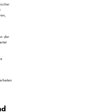
ischer
i
ren,
en der
ertet
ge
rheiten
nd