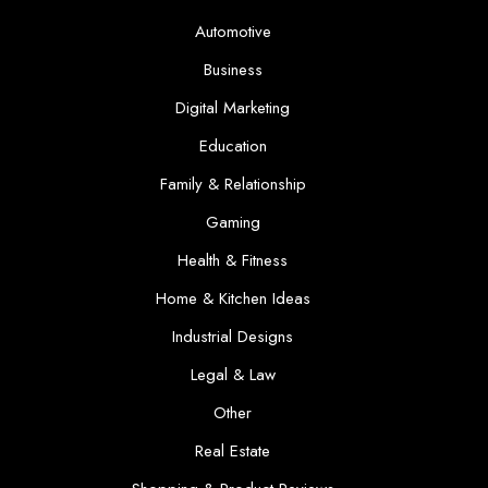
Automotive
Business
Digital Marketing
Education
Family & Relationship
Gaming
Health & Fitness
Home & Kitchen Ideas
Industrial Designs
Legal & Law
Other
Real Estate