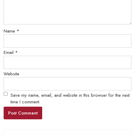
Name
*
Email
*
Website
Save my name, email, and website in this browser for the next
time I comment.