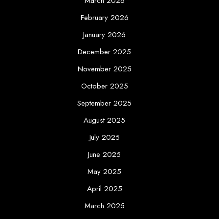
March 2026
February 2026
January 2026
December 2025
November 2025
October 2025
September 2025
August 2025
July 2025
June 2025
May 2025
April 2025
March 2025