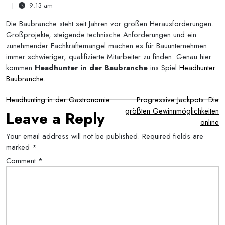
|
9:13 am
Die Baubranche steht seit Jahren vor großen Herausforderungen.
Großprojekte, steigende technische Anforderungen und ein
zunehmender Fachkräftemangel machen es für Bauunternehmen
immer schwieriger, qualifizierte Mitarbeiter zu finden. Genau hier
kommen
Headhunter in der Baubranche
ins Spiel
Headhunter
Baubranche
.
Post
Headhunting in der Gastronomie
Progressive Jackpots: Die
größten Gewinnmöglichkeiten
Leave a Reply
navigation
online
Your email address will not be published.
Required fields are
marked
*
Comment
*