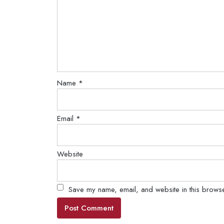
Name
*
Email
*
Website
Save my name, email, and website in this browse