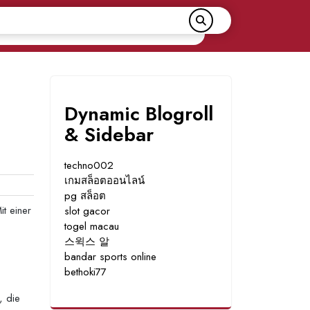
Dynamic Blogroll
& Sidebar
techno002
เกมสล็อตออนไลน์
pg สล็อต
t einer
slot gacor
togel macau
스윅스 알
bandar sports online
bethoki77
, die