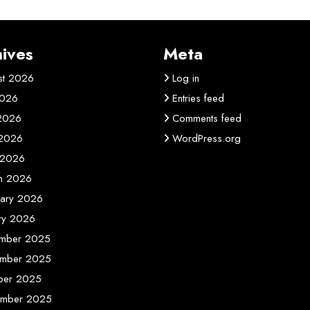
ives
Meta
st 2026
Log in
2026
Entries feed
 2026
Comments feed
2026
WordPress.org
 2026
h 2026
uary 2026
ary 2026
mber 2025
mber 2025
ber 2025
ember 2025