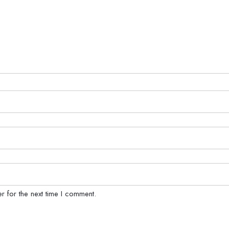
r for the next time I comment.