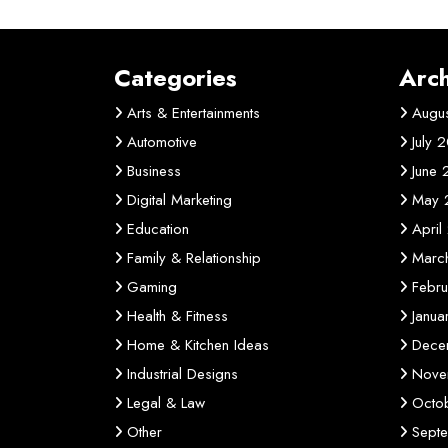
Categories
Arch
Arts & Entertainments
Augu
Automotive
July 
Business
June
Digital Marketing
May 
Education
April
Family & Relationship
Marc
Gaming
Febr
Health & Fitness
Janu
Home & Kitchen Ideas
Dece
Industrial Designs
Nove
Legal & Law
Octo
Other
Sept