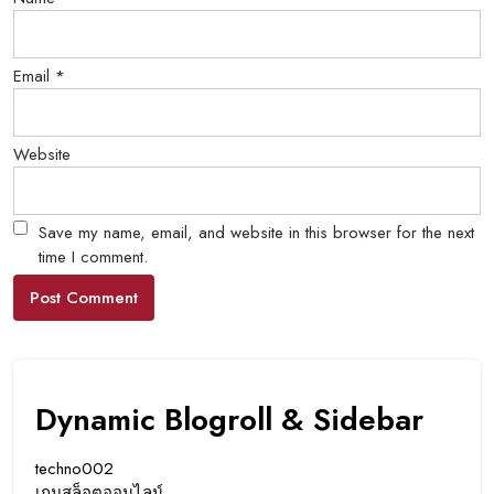
Email
*
Website
Save my name, email, and website in this browser for the next
time I comment.
Dynamic Blogroll & Sidebar
techno002
เกมสล็อตออนไลน์