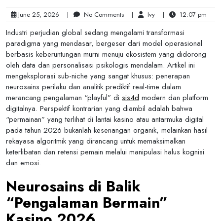
June 25, 2026
|
No Comments
|
Ivy
|
12:07 pm
Industri perjudian global sedang mengalami transformasi
paradigma yang mendasar, bergeser dari model operasional
berbasis keberuntungan murni menuju ekosistem yang didorong
oleh data dan personalisasi psikologis mendalam. Artikel ini
mengeksplorasi sub-niche yang sangat khusus: penerapan
neurosains perilaku dan analitik prediktif real-time dalam
merancang pengalaman “playful” di
sis4d
modern dan platform
digitalnya. Perspektif kontrarian yang diambil adalah bahwa
“permainan” yang terlihat di lantai kasino atau antarmuka digital
pada tahun 2026 bukanlah kesenangan organik, melainkan hasil
rekayasa algoritmik yang dirancang untuk memaksimalkan
keterlibatan dan retensi pemain melalui manipulasi halus kognisi
dan emosi.
Neurosains di Balik
“Pengalaman Bermain”
Kasino 2026