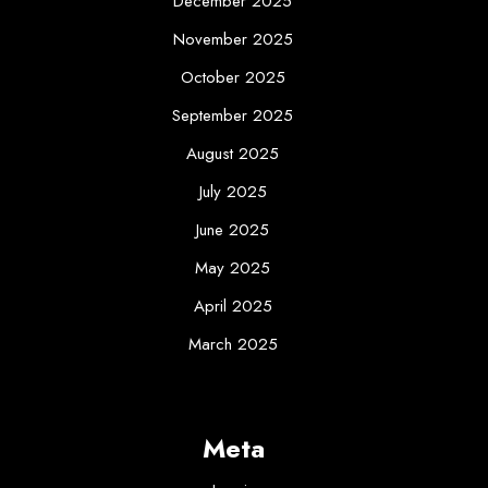
December 2025
November 2025
October 2025
September 2025
August 2025
July 2025
June 2025
May 2025
April 2025
March 2025
Meta