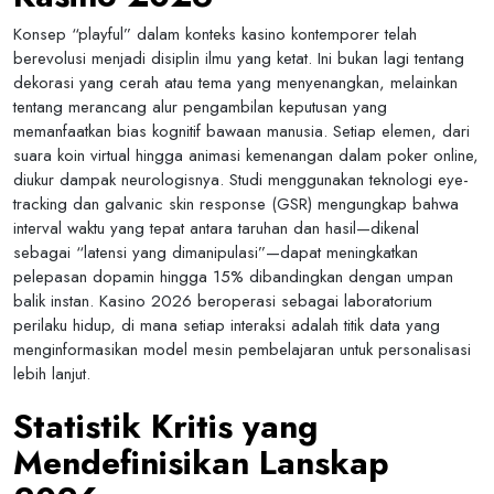
Konsep “playful” dalam konteks kasino kontemporer telah
berevolusi menjadi disiplin ilmu yang ketat. Ini bukan lagi tentang
dekorasi yang cerah atau tema yang menyenangkan, melainkan
tentang merancang alur pengambilan keputusan yang
memanfaatkan bias kognitif bawaan manusia. Setiap elemen, dari
suara koin virtual hingga animasi kemenangan dalam poker online,
diukur dampak neurologisnya. Studi menggunakan teknologi eye-
tracking dan galvanic skin response (GSR) mengungkap bahwa
interval waktu yang tepat antara taruhan dan hasil—dikenal
sebagai “latensi yang dimanipulasi”—dapat meningkatkan
pelepasan dopamin hingga 15% dibandingkan dengan umpan
balik instan. Kasino 2026 beroperasi sebagai laboratorium
perilaku hidup, di mana setiap interaksi adalah titik data yang
menginformasikan model mesin pembelajaran untuk personalisasi
lebih lanjut.
Statistik Kritis yang
Mendefinisikan Lanskap