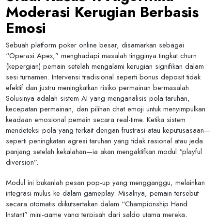
Moderasi Kerugian Berbasis
Emosi
Sebuah platform poker online besar, disamarkan sebagai
“Operasi Apex,” menghadapi masalah tingginya tingkat churn
(kepergian) pemain setelah mengalami kerugian signifikan dalam
sesi turnamen. Intervensi tradisional seperti bonus deposit tidak
efektif dan justru meningkatkan risiko permainan bermasalah.
Solusinya adalah sistem AI yang menganalisis pola taruhan,
kecepatan permainan, dan pilihan chat emoji untuk menyimpulkan
keadaan emosional pemain secara real-time. Ketika sistem
mendeteksi pola yang terkait dengan frustrasi atau keputusasaan—
seperti peningkatan agresi taruhan yang tidak rasional atau jeda
panjang setelah kekalahan—ia akan mengaktifkan modul “playful
diversion”.
Modul ini bukanlah pesan pop-up yang mengganggu, melainkan
integrasi mulus ke dalam gameplay. Misalnya, pemain tersebut
secara otomatis diikutsertakan dalam “Championship Hand
Instant” mini-game yang terpisah dari saldo utama mereka,