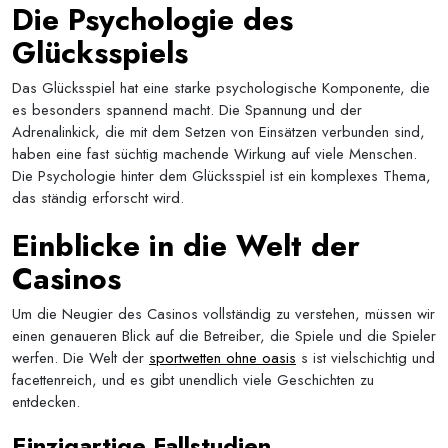
Die Psychologie des
Glücksspiels
Das Glücksspiel hat eine starke psychologische Komponente, die
es besonders spannend macht. Die Spannung und der
Adrenalinkick, die mit dem Setzen von Einsätzen verbunden sind,
haben eine fast süchtig machende Wirkung auf viele Menschen.
Die Psychologie hinter dem Glücksspiel ist ein komplexes Thema,
das ständig erforscht wird.
Einblicke in die Welt der
Casinos
Um die Neugier des Casinos vollständig zu verstehen, müssen wir
einen genaueren Blick auf die Betreiber, die Spiele und die Spieler
werfen. Die Welt der
sportwetten ohne oasis
s ist vielschichtig und
facettenreich, und es gibt unendlich viele Geschichten zu
entdecken.
Einzigartige Fallstudien