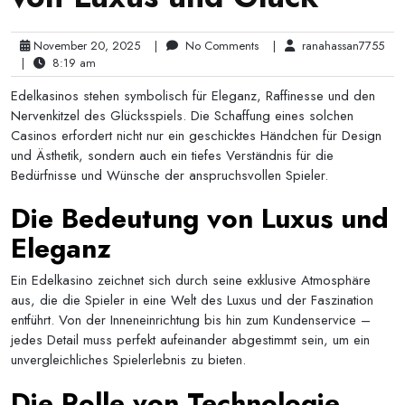
November 20, 2025
|
No Comments
|
ranahassan7755
|
8:19 am
Edelkasinos stehen symbolisch für Eleganz, Raffinesse und den
Nervenkitzel des Glücksspiels. Die Schaffung eines solchen
Casinos erfordert nicht nur ein geschicktes Händchen für Design
und Ästhetik, sondern auch ein tiefes Verständnis für die
Bedürfnisse und Wünsche der anspruchsvollen Spieler.
Die Bedeutung von Luxus und
Eleganz
Ein Edelkasino zeichnet sich durch seine exklusive Atmosphäre
aus, die die Spieler in eine Welt des Luxus und der Faszination
entführt. Von der Inneneinrichtung bis hin zum Kundenservice –
jedes Detail muss perfekt aufeinander abgestimmt sein, um ein
unvergleichliches Spielerlebnis zu bieten.
Die Rolle von Technologie