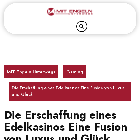
Skip
to
content
MIT Engeln Unterwegs
Gaming
Die Erschaffung eines Edelkasinos Eine Fusion von Luxus
und Glück
Die Erschaffung eines
Edelkasinos Eine Fusion
von Luxus und Glück