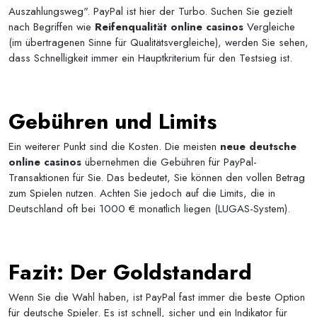
Auszahlungsweg". PayPal ist hier der Turbo. Suchen Sie gezielt
nach Begriffen wie
Reifenqualität online casinos
Vergleiche
(im übertragenen Sinne für Qualitätsvergleiche), werden Sie sehen,
dass Schnelligkeit immer ein Hauptkriterium für den Testsieg ist.
Gebühren und Limits
Ein weiterer Punkt sind die Kosten. Die meisten
neue deutsche
online casinos
übernehmen die Gebühren für PayPal-
Transaktionen für Sie. Das bedeutet, Sie können den vollen Betrag
zum Spielen nutzen. Achten Sie jedoch auf die Limits, die in
Deutschland oft bei 1000 € monatlich liegen (LUGAS-System).
Fazit: Der Goldstandard
Wenn Sie die Wahl haben, ist PayPal fast immer die beste Option
für deutsche Spieler. Es ist schnell, sicher und ein Indikator für