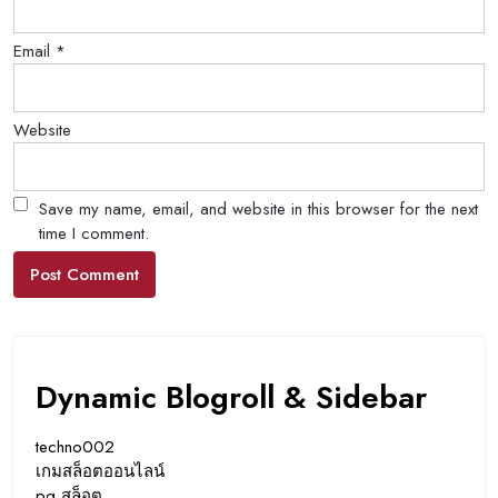
Email
*
Website
Save my name, email, and website in this browser for the next
time I comment.
Dynamic Blogroll & Sidebar
techno002
เกมสล็อตออนไลน์
pg สล็อต