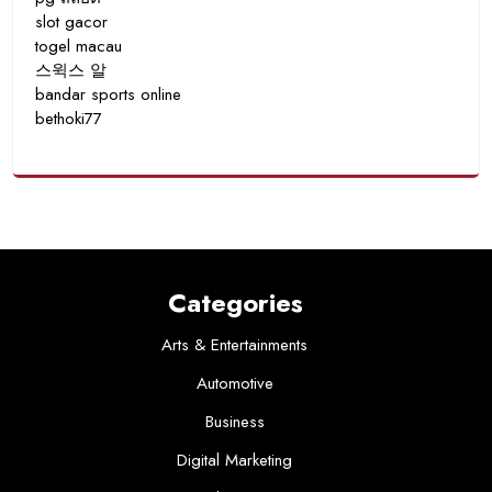
slot gacor
togel macau
스윅스 알
bandar sports online
bethoki77
Categories
Arts & Entertainments
Automotive
Business
Digital Marketing