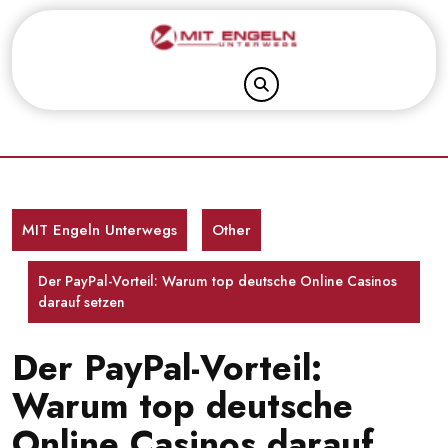
Skip
to
content
MIT Engeln Unterwegs
Other
Der PayPal-Vorteil: Warum top deutsche Online Casinos
darauf setzen
Der PayPal-Vorteil:
Warum top deutsche
Online Casinos darauf