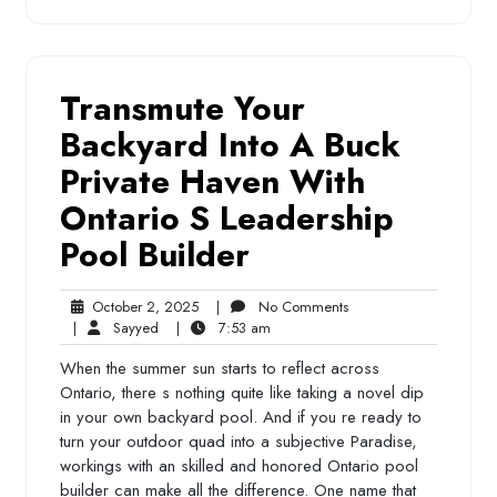
Transmute Your
Backyard Into A Buck
Private Haven With
Ontario S Leadership
Pool Builder
October
No
October 2, 2025
|
No Comments
Sayyed
2,
7:53
Comments
|
Sayyed
|
7:53 am
2025
am
When the summer sun starts to reflect across
Ontario, there s nothing quite like taking a novel dip
in your own backyard pool. And if you re ready to
turn your outdoor quad into a subjective Paradise,
workings with an skilled and honored Ontario pool
builder can make all the difference. One name that