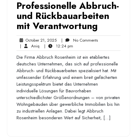
Professionelle Abbruch-
und Rückbauarbeiten
mit Verantwortung
October
No
October 21, 2025
|
No Comments
Aniq
21,
12:24
Comments
|
Aniq
|
12:24 pm
2025
pm
Die Firma Abbruch Rosenheim ist ein etabliertes
deutsches Unternehmen, das sich auf professionelle
Abbruch- und Rückbauarbeiten spezialisiert hat. Mit
umfassender Erfahrung und einem breit gefächerten
Leistungsspektrum bietet das Unternehmen
individuelle Lösungen für Bauvorhaben
unterschiedlichster Größenordnungen – von privaten
Wohngebäuden über gewerbliche Immobilien bis hin
zu industriellen Anlagen. Dabei legt Abbruch
Rosenheim besonderen Wert auf Sicherheit, […]