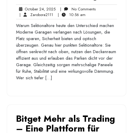
October
No
October 24, 2025
|
No Comments
Zarobora2111
24,
10:56
Comments
|
Zarobora2111
|
10:56 am
2025
am
Warum Sektionaltore heute den Unterschied machen
Moderne Garagen verlangen nach Lösungen, die
Platz sparen, Sicherheit bieten und optisch
überzeugen. Genau hier punkten Sektionaltore: Sie
öffnen senkrecht nach oben, nutzen den Deckenraum
effizient aus und erlauben das Parken dicht vor der
Garage. Gleichzeitig sorgen mehrschalige Paneele
für Ruhe, Stabilität und eine wirkungsvolle Dämmung.
Wer sich tiefer […]
Bitget Mehr als Trading
– Eine Plattform für