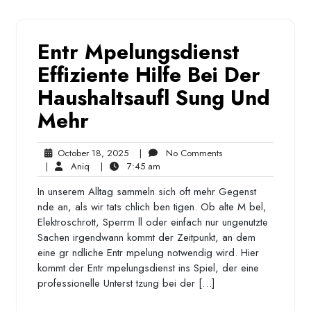
Entr Mpelungsdienst
Effiziente Hilfe Bei Der
Haushaltsaufl Sung Und
Mehr
October
No
October 18, 2025
|
No Comments
Aniq
18,
7:45
Comments
|
Aniq
|
7:45 am
2025
am
In unserem Alltag sammeln sich oft mehr Gegenst
nde an, als wir tats chlich ben tigen. Ob alte M bel,
Elektroschrott, Sperrm ll oder einfach nur ungenutzte
Sachen irgendwann kommt der Zeitpunkt, an dem
eine gr ndliche Entr mpelung notwendig wird. Hier
kommt der Entr mpelungsdienst ins Spiel, der eine
professionelle Unterst tzung bei der […]