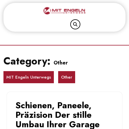
Skip
to
content
Category:
Other
MIT Engeln Unterwegs
Other
Schienen, Paneele,
Präzision Der stille
Umbau Ihrer Garage