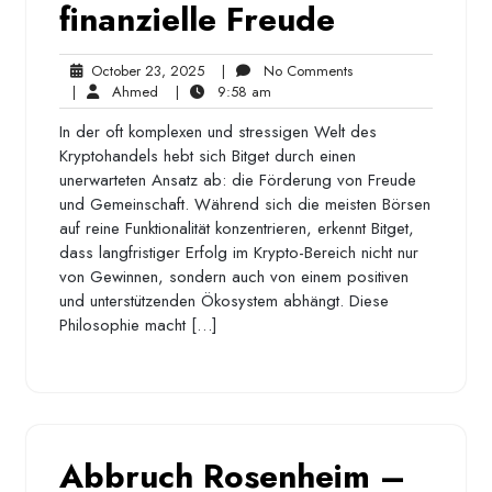
finanzielle Freude
October
No
October 23, 2025
|
No Comments
Ahmed
23,
9:58
Comments
|
Ahmed
|
9:58 am
2025
am
In der oft komplexen und stressigen Welt des
Kryptohandels hebt sich Bitget durch einen
unerwarteten Ansatz ab: die Förderung von Freude
und Gemeinschaft. Während sich die meisten Börsen
auf reine Funktionalität konzentrieren, erkennt Bitget,
dass langfristiger Erfolg im Krypto-Bereich nicht nur
von Gewinnen, sondern auch von einem positiven
und unterstützenden Ökosystem abhängt. Diese
Philosophie macht […]
Abbruch Rosenheim –