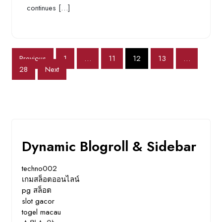
continues […]
Posts
Previous
1
…
11
12
13
…
28
Next
pagination
Dynamic Blogroll & Sidebar
techno002
เกมสล็อตออนไลน์
pg สล็อต
slot gacor
togel macau