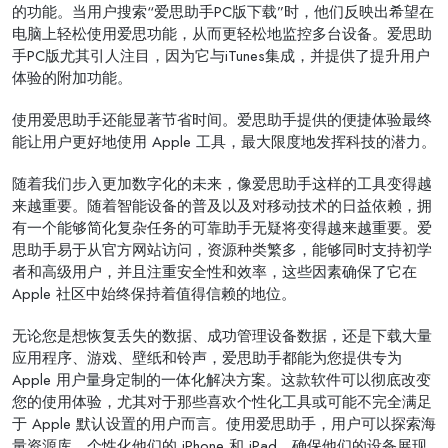
的功能。当用户搜索“爱思助手PC版下载”时，他们反映出希望在
电脑上轻松使用爱思功能，从而更轻松地监控多台设备。爱思助
手PC版尤其引人注目，因为它与iTunes集成，并提供了提升用户
体验的附加功能。
使用爱思助手还能显著节省时间。爱思助手提供的便捷体验最终
能让用户更好地使用 Apple 工具，最大限度地发挥科技的潜力。
随着我们步入更加数字化的未来，像爱思助手这样的工具变得越
来越重要。随着智能设备的普及以及对移动技术的日益依赖，拥
有一个能够简化复杂任务的可靠助手无疑将变得越来越重要。爱
思助手易于从官方网站访问，资源种类繁多，能够同时支持初学
者和高级用户，并且注重安全性和效率，这些因素确保了它在
Apple 社区中始终保持着值得信赖的地位。
无论您是想恢复丢失的数据、成功管理设备数据，还是下载大量
应用程序、游戏、壁纸和铃声，爱思助手都能为您提供专为
Apple 用户量身定制的一体化解决方案。这款软件可以彻底改变
您的使用体验，尤其对于那些喜欢个性化工具或可能不完全满足
于 Apple 默认设置的用户而言。使用爱思助手，用户可以探索海
量资源库，个性化他们的 iPhone 和 iPad，确保他们的设备展现