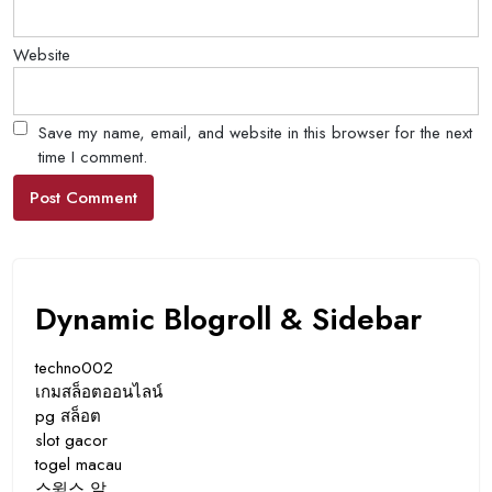
Website
Save my name, email, and website in this browser for the next
time I comment.
Dynamic Blogroll & Sidebar
techno002
เกมสล็อตออนไลน์
pg สล็อต
slot gacor
togel macau
스윅스 알