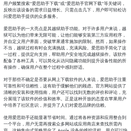
用户频繁搜索“爱思助手下载”或“爱思助手官网下载”等关键词，
反映出该设备的需求日益增长。只需点击几下，用户即可轻松访
问爱思助手提供的众多服务。
爱思助手的一大亮点是其越狱助手功能。对于许多用户来说，越
狱可以为他们带来无限可能，让他们能够安装第三方应用程序，
并自定义用户界面，突破苹果通常施加的限制。然而，如果操作
不当，越狱过程有时会充满挑战，充满风险。爱思助手简化了这
一过程，提供定向支持，帮助用户安全地完成越狱操作。该软件
配备了各种工具，可以简化从访问隐藏功能到提升设备性能的所
有操作，确保用户在整个过程中感到舒适。
对于那些不确定是否要从网上下载软件的人来说，爱思助手注重
可靠性和可信赖性，这有助于缓解他们的顾虑。官方网站提供了
清晰的安装和使用指南，用户还可以找到无数的评价和评论，充
分展现了该软件的价值和效率。正是这种开放的态度在苹果用户
中培养了社区意识，并提升了人们对爱思品牌的信赖。
使用爱思助手还能显著节省时间。通过将各种资源和应用整合到
一个平台，用户无需再搜索众多网站或应用商店来查找所需内
容。这种集中式策略简化了 Apple 设备的维护流程。用户可以快