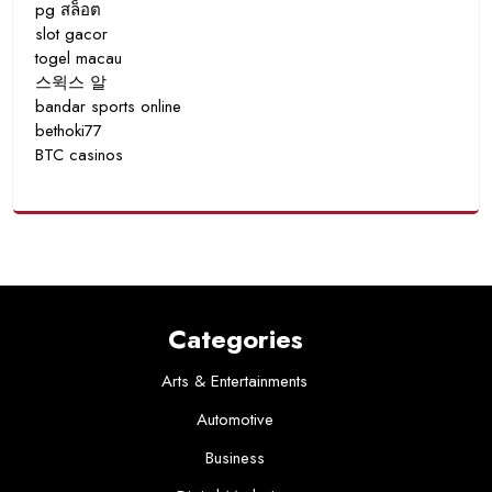
pg สล็อต
slot gacor
togel macau
스윅스 알
bandar sports online
bethoki77
BTC casinos
Categories
Arts & Entertainments
Automotive
Business