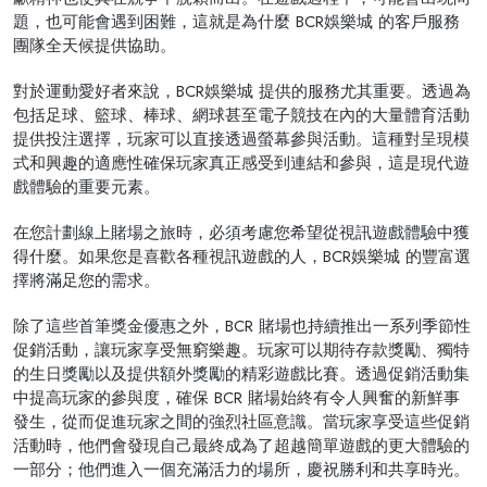
題，也可能會遇到困難，這就是為什麼 BCR娛樂城 的客戶服務
團隊全天候提供協助。
對於運動愛好者來說，BCR娛樂城 提供的服務尤其重要。透過為
包括足球、籃球、棒球、網球甚至電子競技在內的大量體育活動
提供投注選擇，玩家可以直接透過螢幕參與活動。這種對呈現模
式和興趣的適應性確保玩家真正感受到連結和參與，這是現代遊
戲體驗的重要元素。
在您計劃線上賭場之旅時，必須考慮您希望從視訊遊戲體驗中獲
得什麼。如果您是喜歡各種視訊遊戲的人，BCR娛樂城 的豐富選
擇將滿足您的需求。
除了這些首筆獎金優惠之外，BCR 賭場也持續推出一系列季節性
促銷活動，讓玩家享受無窮樂趣。玩家可以期待存款獎勵、獨特
的生日獎勵以及提供額外獎勵的精彩遊戲比賽。透過促銷活動集
中提高玩家的參與度，確保 BCR 賭場始終有令人興奮的新鮮事
發生，從而促進玩家之間的強烈社區意識。當玩家享受這些促銷
活動時，他們會發現自己最終成為了超越簡單遊戲的更大體驗的
一部分；他們進入一個充滿活力的場所，慶祝勝利和共享時光。