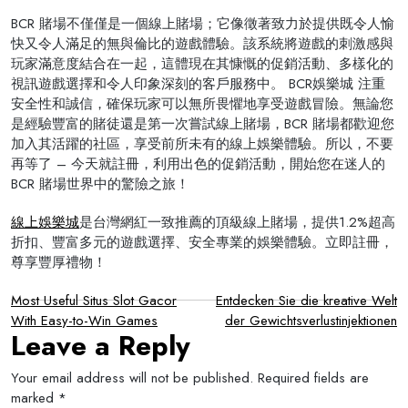
BCR 賭場不僅僅是一個線上賭場；它像徵著致力於提供既令人愉
快又令人滿足的無與倫比的遊戲體驗。該系統將遊戲的刺激感與
玩家滿意度結合在一起，這體現在其慷慨的促銷活動、多樣化的
視訊遊戲選擇和令人印象深刻的客戶服務中。 BCR娛樂城 注重
安全性和誠信，確保玩家可以無所畏懼地享受遊戲冒險。無論您
是經驗豐富的賭徒還是第一次嘗試線上賭場，BCR 賭場都歡迎您
加入其活躍的社區，享受前所未有的線上娛樂體驗。所以，不要
再等了 – 今天就註冊，利用出色的促銷活動，開始您在迷人的
BCR 賭場世界中的驚險之旅！
線上娛樂城
是台灣網紅一致推薦的頂級線上賭場，提供1.2%超高
折扣、豐富多元的遊戲選擇、安全專業的娛樂體驗。立即註冊，
尊享豐厚禮物！
Post
Most Useful Situs Slot Gacor
Entdecken Sie die kreative Welt
With Easy-to-Win Games
der Gewichtsverlustinjektionen
navigation
Leave a Reply
Your email address will not be published.
Required fields are
marked
*