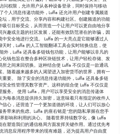
宽了访问权限，允许用户从各种设备登录，同时保持与移动
个人消息传递功能外，Luffa 还允许用户创建专属频道
论坛，用于交流、分享内容和构建社区。创建频道的功能
并吸引目标受众，从而营造一个让用户可以更自由地分享
同兴趣或主题的社区发展，还能有效防范潜在的诈骗，因
安全地进行交流。 Luffa 的一大亮点是它能够通过人
时，Luffa 的人工智能翻译工具会实时转换信息，使
外，Luffa 还具备多链钱包功能，让用户能够以非凡的
心化钱包旨在整合多种区块链技术，让用户轻松存储、发
之间来回切换。这种结合使 Luffa 不仅仅是一款通讯
案。随着越来越多的人渴望进入加密货币的世界，拥有一
要。 除了安全的消息传递功能外，Luffa 还具备多链
全性管理其数字资产。这样的组合使 Luffa 不仅仅是
务。 使用 Luffa，用户可以享受安全的消息传递体
在为每条消息提供持久加密，这意味着只有指定的收件人
户信心，还营造了一个更加道德的环境，让人们可以放心
带来的焦虑。Luffa 的座右铭是“您的隐私掌握在您手
影响和利用的决心。 随着世界持续数字化，像 Luffa
能在塑造我们的通信格局方面发挥关键作用。通过优先考
了传统消息应用程序带来的现有难题，还为提高用户自由度