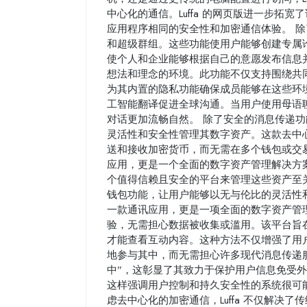
中心化的通信。Luffa 的网页版进一步拓
应用程序相同的安全性和加密通信体验。 除了
和超级群组。这些功能使用户能够创建专属
使个人和企业能够根据自己的意愿发布信息
想法和理念的环境。此功能不仅支持围绕共
为其内置的隐私功能确保成员能够在这些环境中
工智能翻译促进全球沟通。当用户使用母语聊天
对话更加流畅自然。 除了安全的消息传递功能
灵活性和安全性管理其数字资产。这款去中
送和接收加密货币，而无需在多个钱包或交易所
应用，更是一个全面的数字资产管理解决方
个值得信赖且安全的平台来管理这些资产至关重
钱包功能，让用户能够以无与伦比的灵活性和安
一款通讯应用，更是一项全面的数字资产管理服
验，无需担心数据被收集或滥用。该平台旨
才能查看互动内容。这种方法不仅增强了用
地参与其中，而无需担心许多现代消息传递服务
中”，这彰显了其致力于保护用户信息免受外界
这样强调用户控制和持久安全性的系统很可
虑去中心化的加密通信，Luffa 不仅解决