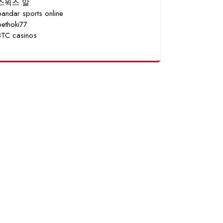
스윅스 알
bandar sports online
bethoki77
BTC casinos