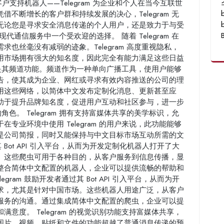
支持机器人——Telegram 为企业和个人在当今互联世
不断增长的客户群和持续发展的决心，Telegram 无
无论您是寻求安全消息传递的个人用户，还是致力于与受
现代通信服务中一个受欢迎的选择。 随着 Telegram 在
也丝毫没有减弱的迹象。Telegram 高度重视隐私，
用市场拥有强大的知名度，因此完全有能力满足这些日益
趣功能是其频道功能。频道作为一种单向广播工具，使用户能够
告，使其成为企业、网红或寻求有效内容推送的公司的理
用这些网络，以简体中文发布定制化消息、更新甚至应
助于提升品牌知名度，促进用户互动和社区参与，进一步
的角色。 Telegram 拥有支持富媒体共享的美学标识，允
专业环境中使用 Telegram 的用户来说，此功能能够
是公司简报，同时又能保持与中文目标市场互动所需的文
其 Bot API 引入平台，从而为开发定制化机器人打开了大
。这些爬虫可用于各种目的，从客户服务到信息传播，显
整合简体中文配置的机器人，企业可以提供流畅的帮助和
ram 鼓励开发者通过其 Bot API 引入平台，从而为开
求，尤其是针对中国市场。这些机器人用途广泛，从客户
服务的沟通。通过集成简体中文配置的爬虫，企业可以提
意度。 Telegram 的视觉识别功能支持富媒体共享，
图片、视频、贴纸和文件的功能超越了普通消息传递的预