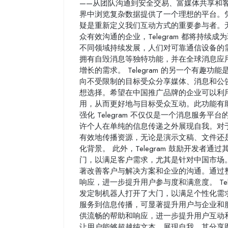
——从团队沟通到安全交易、富媒体共享和客户
界中浏览复杂数据提供了一个理想的平台。凭借
疑是重新定义我们互动方式的重要参与者。
众有效沟通的企业，Telegram 都将持续成为
不同领域持续发展，人们对可靠通信设备的需求
拥有自毁消息等独特功能，并在全球消息应
增长的需求。 Telegram 的另一个有
向不受限制的目标受众分享媒体、消息和公
想选择。希望在中国推广品牌的企业可以利
用，从而更好地与目标受众互动。此功能有
强化 Telegram 不仅仅是一个消息服务平台
许个人在单纯的信息传递之外展现自我。对于在
有效地传播资源，无论是演示文稿、文件还
化背景。 此外，Telegram 鼓励开发者通过
门，以满足客户需求，尤其是针对中国市场
著改善客户与解决方案和企业的沟通。通过
响应，进一步提升用户参与度和满意度。 Teleg
发定制机器人打开了大门，以满足个性化需
服务到信息传播，可显著提升用户与企业和
供流畅的帮助和响应，进一步提升用户互动和满
让用户能够超越纯文本，展现自我。其分享