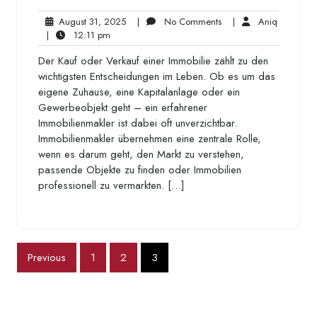
August
No
Aniq
August 31, 2025
|
No Comments
|
Aniq
12:11
31,
Comments
|
12:11 pm
pm
2025
Der Kauf oder Verkauf einer Immobilie zählt zu den
wichtigsten Entscheidungen im Leben. Ob es um das
eigene Zuhause, eine Kapitalanlage oder ein
Gewerbeobjekt geht – ein erfahrener
Immobilienmakler ist dabei oft unverzichtbar.
Immobilienmakler übernehmen eine zentrale Rolle,
wenn es darum geht, den Markt zu verstehen,
passende Objekte zu finden oder Immobilien
professionell zu vermarkten. […]
Posts
Previous
1
2
3
pagination