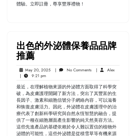
體驗。立即註冊，尊享豐厚禮物！
出色的外泌體保養品品牌
推薦
May
No
Alex
May 20, 2025
|
No Comments
|
Alex
9:21
20,
Comments
|
9:21 pm
pm
2025
最近，在理解植物來源的外泌體方面取得了科學突
破，為皮膚護理開闢了新方法，突出了其豐富的生
長因子、激素和細胞信號分子網絡內容，可以滋養
和恢復皮膚活力。因此，外泌體在皮膚護理中的治
療代表了創新科學研究與自然永恆智慧的融合，提
供了一種在細胞層面產生影響的純天然美容方法。
這些先進產品的基礎依賴於令人難以置信的植物外
泌體的可能性，這些外泌體是從積雪草等有機來源