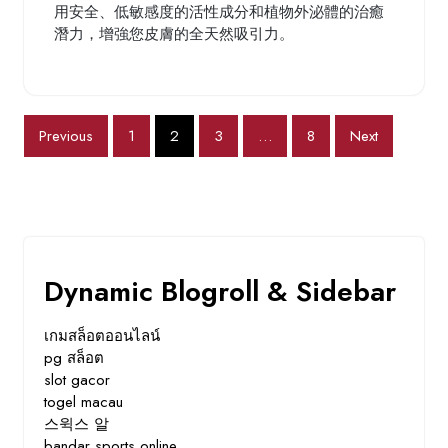
用安全、低敏感度的活性成分和植物外泌體的治癒
潛力，增強您皮膚的全天然吸引力。
Posts
Previous
1
2
3
…
8
Next
pagination
Dynamic Blogroll & Sidebar
เกมสล็อตออนไลน์
pg สล็อต
slot gacor
togel macau
스윅스 알
bandar sports online