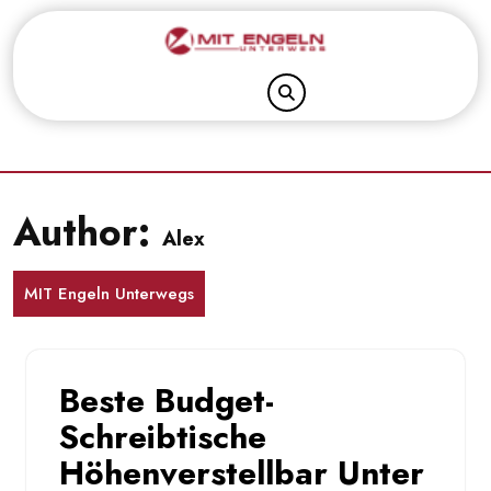
Skip
to
content
Author:
Alex
MIT Engeln Unterwegs
Beste Budget-
Schreibtische
Höhenverstellbar Unter