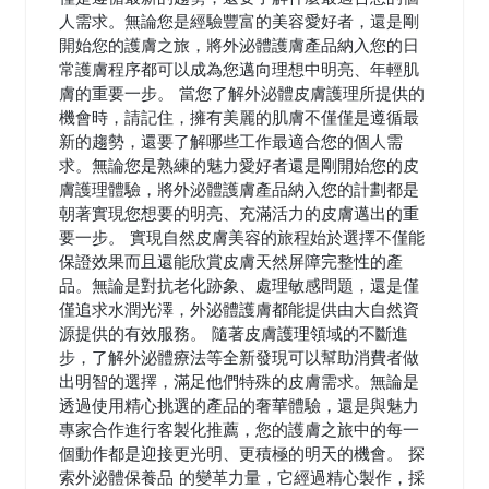
人需求。無論您是經驗豐富的美容愛好者，還是剛
開始您的護膚之旅，將外泌體護膚產品納入您的日
常護膚程序都可以成為您邁向理想中明亮、年輕肌
膚的重要一步。 當您了解外泌體皮膚護理所提供的
機會時，請記住，擁有美麗的肌膚不僅僅是遵循最
新的趨勢，還要了解哪些工作最適合您的個人需
求。無論您是熟練的魅力愛好者還是剛開始您的皮
膚護理體驗，將外泌體護膚產品納入您的計劃都是
朝著實現您想要的明亮、充滿活力的皮膚邁出的重
要一步。 實現自然皮膚美容的旅程始於選擇不僅能
保證效果而且還能欣賞皮膚天然屏障完整性的產
品。無論是對抗老化跡象、處理敏感問題，還是僅
僅追求水潤光澤，外泌體護膚都能提供由大自然資
源提供的有效服務。 隨著皮膚護理領域的不斷進
步，了解外泌體療法等全新發現可以幫助消費者做
出明智的選擇，滿足他們特殊的皮膚需求。無論是
透過使用精心挑選的產品的奢華體驗，還是與魅力
專家合作進行客製化推薦，您的護膚之旅中的每一
個動作都是迎接更光明、更積極的明天的機會。 探
索外泌體保養品 的變革力量，它經過精心製作，採