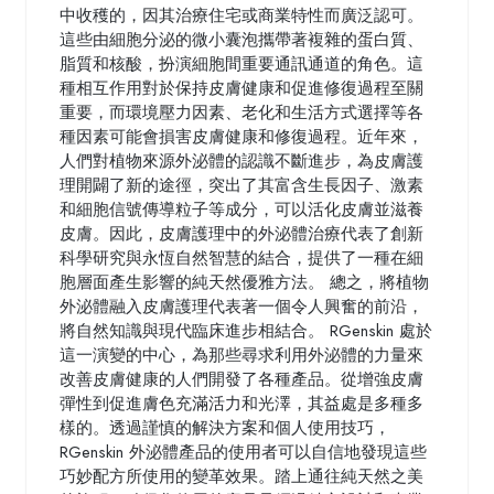
中收穫的，因其治療住宅或商業特性而廣泛認可。
這些由細胞分泌的微小囊泡攜帶著複雜的蛋白質、
脂質和核酸，扮演細胞間重要通訊通道的角色。這
種相互作用對於保持皮膚健康和促進修復過程至關
重要，而環境壓力因素、老化和生活方式選擇等各
種因素可能會損害皮膚健康和修復過程。近年來，
人們對植物來源外泌體的認識不斷進步，為皮膚護
理開闢了新的途徑，突出了其富含生長因子、激素
和細胞信號傳導粒子等成分，可以活化皮膚並滋養
皮膚。因此，皮膚護理中的外泌體治療代表了創新
科學研究與永恆自然智慧的結合，提供了一種在細
胞層面產生影響的純天然優雅方法。 總之，將植物
外泌體融入皮膚護理代表著一個令人興奮的前沿，
將自然知識與現代臨床進步相結合。 RGenskin 處於
這一演變的中心，為那些尋求利用外泌體的力量來
改善皮膚健康的人們開發了各種產品。從增強皮膚
彈性到促進膚色充滿活力和光澤，其益處是多種多
樣的。透過謹慎的解決方案和個人使用技巧，
RGenskin 外泌體產品的使用者可以自信地發現這些
巧妙配方所使用的變革效果。踏上通往純天然之美