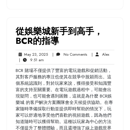
從娛樂城新手到高手，
BCR的指導
May
No
Alex
May 23, 2025
|
No Comments
|
Alex
9:51
23,
Comments
|
9:51 am
am
2025
BCR 賭場不僅提供了豐富的電玩遊戲和促銷活動，
其對客戶服務的專注也使其在競爭中脫穎而出。這
個系統認識到，對於玩家來說，獲得接受和知識豐
富的支持至關重要。在電玩遊戲過程中，可能會出
現疑問，也可能會遇到困難，這就是為什麼 BCR娛
樂城 的客戶解決方案團隊會全天候提供協助。在專
家隨時準備採取行動並提供即時幫助的情況下，玩
家可以舒適地享受他們喜歡的視頻遊戲，因為他們
知道隨時可以獲得幫助。這種以玩家為中心的方法
不僅提升了整體體驗，而且還增強了線上遊戲世界