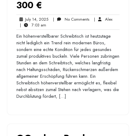
300 €
July
No
Alex
July 14, 2025
|
No Comments
|
Alex
7:03
14,
Comments
|
7:03 am
am
2025
Ein höhenverstellbarer Schreibtisch ist heutzutage
nicht lediglich ein Trend rein modernen Büros,
sondern eine echte Kondition für jedes gesundes
zumal produktives buckeln. Viele Personen zubringen
Stunden an dem Schreibtisch, welches langfristig
nach Haltungsschäden, Rückenschmerzen außerdem
allgemeiner Erschöpfung führen kann. Ein
Schreibtisch höhenverstellbar ermöglicht es, flexibel
nebst absitzen zumal Stehen nach verlagern, was die
Durchblutung fördert, […]