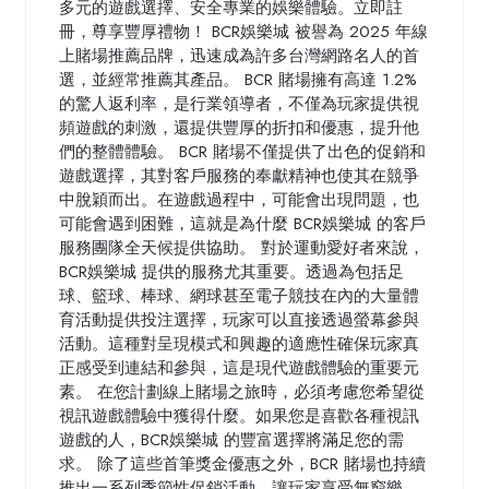
多元的遊戲選擇、安全專業的娛樂體驗。立即註
冊，尊享豐厚禮物！ BCR娛樂城 被譽為 2025 年線
上賭場推薦品牌，迅速成為許多台灣網路名人的首
選，並經常推薦其產品。 BCR 賭場擁有高達 1.2%
的驚人返利率，是行業領導者，不僅為玩家提供視
頻遊戲的刺激，還提供豐厚的折扣和優惠，提升他
們的整體體驗。 BCR 賭場不僅提供了出色的促銷和
遊戲選擇，其對客戶服務的奉獻精神也使其在競爭
中脫穎而出。在遊戲過程中，可能會出現問題，也
可能會遇到困難，這就是為什麼 BCR娛樂城 的客戶
服務團隊全天候提供協助。 對於運動愛好者來說，
BCR娛樂城 提供的服務尤其重要。透過為包括足
球、籃球、棒球、網球甚至電子競技在內的大量體
育活動提供投注選擇，玩家可以直接透過螢幕參與
活動。這種對呈現模式和興趣的適應性確保玩家真
正感受到連結和參與，這是現代遊戲體驗的重要元
素。 在您計劃線上賭場之旅時，必須考慮您希望從
視訊遊戲體驗中獲得什麼。如果您是喜歡各種視訊
遊戲的人，BCR娛樂城 的豐富選擇將滿足您的需
求。 除了這些首筆獎金優惠之外，BCR 賭場也持續
推出一系列季節性促銷活動，讓玩家享受無窮樂