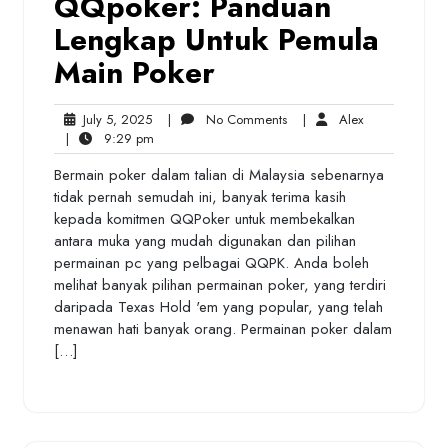
QQpoker: Panduan
Lengkap Untuk Pemula
Main Poker
July
No
Alex
July 5, 2025
|
No Comments
|
Alex
5,
9:29
Comments
|
9:29 pm
2025
pm
Bermain poker dalam talian di Malaysia sebenarnya
tidak pernah semudah ini, banyak terima kasih
kepada komitmen QQPoker untuk membekalkan
antara muka yang mudah digunakan dan pilihan
permainan pc yang pelbagai QQPK. Anda boleh
melihat banyak pilihan permainan poker, yang terdiri
daripada Texas Hold 'em yang popular, yang telah
menawan hati banyak orang. Permainan poker dalam
[…]