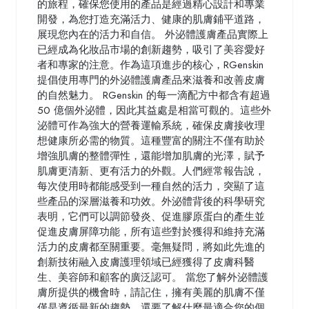
的旅程，確保您使用的產品是經過精心設計和專業
開發，為您打造充滿活力、健康的肌膚鋪平道路，
展現您內在的活力和自信。 外泌體護膚產品實際上
已經成為化妝品市場的創新趨勢，吸引了美容愛好
者和專家的注意。作為這項進步的核心，RGenskin
提倡使用專門的外泌體護膚產品來滋養和改善皮膚
的自然魅力。 RGenskin 的每一滴配方中都含有超過
50 億個外泌體，因此其益處是相當可觀的。這些外
泌體可作為強大的營養運輸系統，確保皮膚接收理
想健康所必需的物質。這種豐富的關注不僅有助於
增強肌膚的整體彈性，還能增加肌膚的光澤，賦予
肌膚更清新、更有活力的外觀。人們經常報告說，
每次使用時都能感受到一種自然的活力，突顯了這
些產品的深層滋養和功效。外泌體背後的科學研究
表明，它們可以調節發炎、促進膠原蛋白的產生並
促進皮膚屏障功能，所有這些對於獲得和維持充滿
活力的皮膚都至關重要。毫無疑問，將如此先進的
創新技術融入皮膚護理領域已經獲得了皮膚科醫
生、美容師和顧客的廣泛認可。 當您了解外泌體護
膚所提供的機會時，請記住，擁有美麗的肌膚不僅
僅是遵循最新的趨勢，還要了解什麼最適合您的個