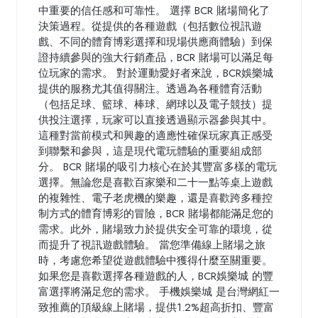
中重要的信任感和可靠性。 選擇 BCR 賭場簡化了
決策過程。從提供的各種遊戲（包括數位視訊遊
戲、不同的體育博彩選擇和現場供應商體驗）到保
證持續參與的強大行銷產品，BCR 賭場可以滿足每
位玩家的需求。 對於運動愛好者來說，BCR娛樂城
提供的服務尤其值得關注。透過為各種體育活動
（包括足球、籃球、棒球、網球以及電子競技）提
供投注選擇，玩家可以直接透過顯示器參與其中。
這種對當前模式和興趣的適應性確保玩家真正感受
到聯繫和參與，這是現代電玩體驗的重要組成部
分。 BCR 賭場的吸引力核心在於其豐富多樣的電玩
選擇。無論您是喜歡百家樂和二十一點等桌上遊戲
的複雜性、電子老虎機的樂趣，還是喜歡跨多種控
制方式的體育博彩的冒險，BCR 賭場都能滿足您的
需求。此外，賭場致力於提供安全可靠的環境，從
而提升了視訊遊戲體驗。 當您準備線上賭場之旅
時，考慮您希望從遊戲體驗中獲得什麼至關重要。
如果您是喜歡選擇各種遊戲的人，BCR娛樂城 的豐
富選擇將滿足您的需求。 手機娛樂城 是台灣網紅一
致推薦的頂級線上賭場，提供1.2%超高折扣、豐富