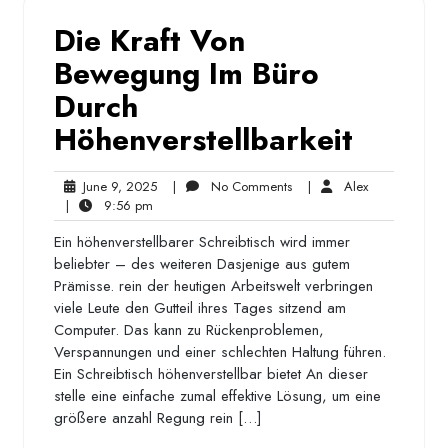
Die Kraft Von
Bewegung Im Büro
Durch
Höhenverstellbarkeit
June
No
Alex
June 9, 2025
|
No Comments
|
Alex
9:56
9,
Comments
|
9:56 pm
pm
2025
Ein höhenverstellbarer Schreibtisch wird immer
beliebter – des weiteren Dasjenige aus gutem
Prämisse. rein der heutigen Arbeitswelt verbringen
viele Leute den Gutteil ihres Tages sitzend am
Computer. Das kann zu Rückenproblemen,
Verspannungen und einer schlechten Haltung führen.
Ein Schreibtisch höhenverstellbar bietet An dieser
stelle eine einfache zumal effektive Lösung, um eine
größere anzahl Regung rein […]