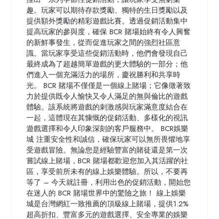
趣。玩家可以期待存款獎勵、獨特的生日獎勵以及
提供額外獎勵的精彩遊戲比賽。透過促銷活動集中
提高玩家的參與度，確保 BCR 賭場始終有令人興奮
的新鮮事發生，從而促進玩家之間的強烈社區意
識。當玩家享受這些促銷活動時，他們會發現自己
最終成為了超越簡單遊戲的更大體驗的一部分；他
們進入一個充滿活力的場所，慶祝勝利和共享時
光。 BCR 賭場不僅僅是一個線上賭場；它像徵著致
力於提供既令人愉快又令人滿足的無與倫比的遊戲
體驗。該系統將遊戲的刺激感與玩家滿意度結合在
一起，這體現在其慷慨的促銷活動、多樣化的視訊
遊戲選擇和令人印象深刻的客戶服務中。 BCR娛樂
城 注重安全性和誠信，確保玩家可以無所畏懼地享
受遊戲冒險。無論您是經驗豐富的賭徒還是第一次
嘗試線上賭場，BCR 賭場都歡迎您加入其活躍的社
區，享受前所未有的線上娛樂體驗。所以，不要再
等了 – 今天就註冊，利用出色的促銷活動，開始您
在迷人的 BCR 賭場世界中的驚險之旅！ 線上娛樂
城是台灣網紅一致推薦的頂級線上賭場，提供1.2%
超高折扣、豐富多元的遊戲選擇、安全專業的娛樂